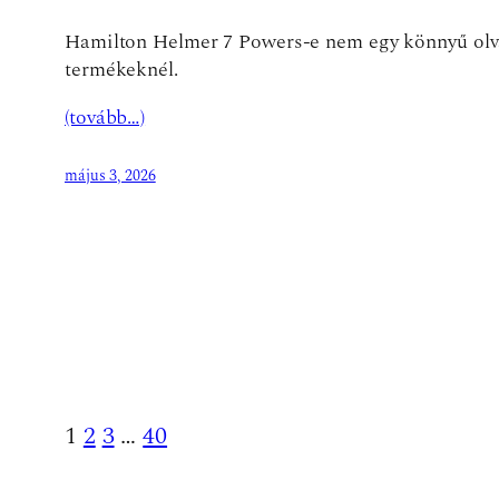
Hamilton Helmer 7 Powers-e nem egy könnyű olvas
termékeknél.
(tovább…)
május 3, 2026
1
2
3
…
40