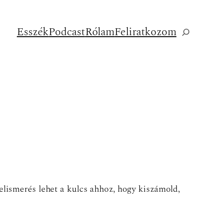
Esszék
Podcast
Rólam
Feliratkozom
Keresés
elismerés lehet a kulcs ahhoz, hogy kiszámold,