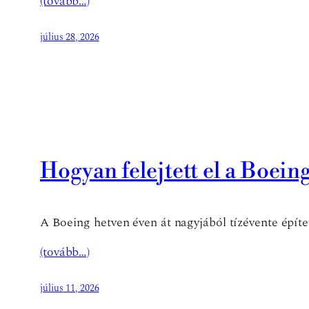
(tovább…)
július 28, 2026
Hogyan felejtett el a Boein
A Boeing hetven éven át nagyjából tízévente épít
(tovább…)
július 11, 2026