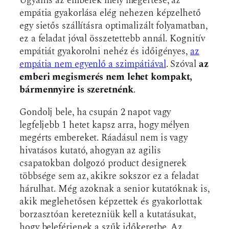
Ugyanis az emberek mély megértése, az
empátia gyakorlása elég nehezen képzelhető
egy sietős szállításra optimalizált folyamatban,
ez a feladat jóval összetettebb annál. Kognitív
empátiát gyakorolni nehéz és időigényes,
az
empátia nem egyenlő a szimpátiával
. Szóval
az
emberi megismerés nem lehet kompakt,
bármennyire is szeretnénk
.
Gondolj bele, ha csupán 2 napot vagy
legfeljebb 1 hetet kapsz arra, hogy mélyen
megérts embereket. Ráadásul nem is vagy
hivatásos kutató, ahogyan az agilis
csapatokban dolgozó product designerek
többsége sem az, akikre sokszor ez a feladat
hárulhat. Még azoknak a senior kutatóknak is,
akik meglehetősen képzettek és gyakorlottak
borzasztóan keretezniük kell a kutatásukat,
hogy beleférjenek a szűk időkeretbe. Az