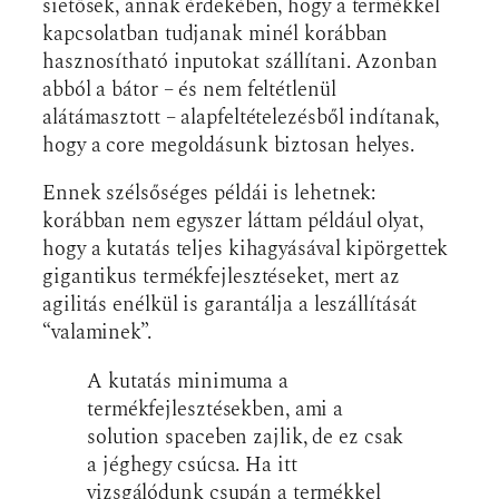
sietősek, annak érdekében, hogy a termékkel
kapcsolatban tudjanak minél korábban
hasznosítható inputokat szállítani. Azonban
abból a bátor – és nem feltétlenül
alátámasztott – alapfeltételezésből indítanak,
hogy a core megoldásunk biztosan helyes.
Ennek szélsőséges példái is lehetnek:
korábban nem egyszer láttam például olyat,
hogy a kutatás teljes kihagyásával kipörgettek
gigantikus termékfejlesztéseket, mert az
agilitás enélkül is garantálja a leszállítását
“valaminek”.
A kutatás minimuma a
termékfejlesztésekben, ami a
solution spaceben zajlik, de ez csak
a jéghegy csúcsa. Ha itt
vizsgálódunk csupán a termékkel