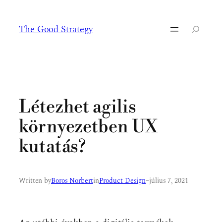
Ugrás
a
The Good Strategy
tartalomhoz
Keresés
Létezhet agilis
környezetben UX
kutatás?
Written by
Boros Norbert
in
Product Design
–
július 7, 2021