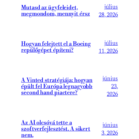
július
Mutasd az ügyfeleidet,
megmondom, mennyit érsz
28, 2026
július
Hogyan felejtett el a Boeing
repülőgépet építeni?
11, 2026
június
A Vinted stratégiája: hogyan
23,
épült fel Európa legnagyobb
second hand piactere?
2026
Az AI olcsóvá tette a
június
szoftverfejlesztést. A sikert
3, 2026
nem.