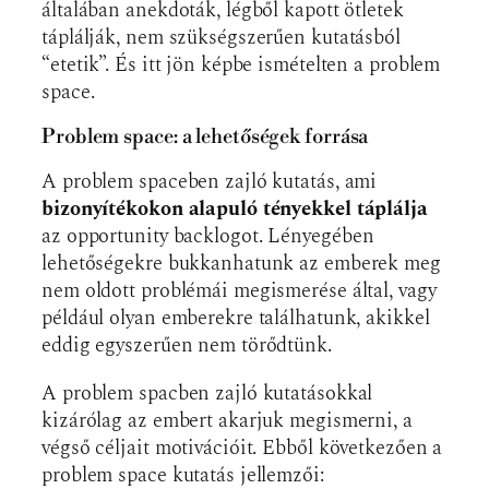
általában anekdoták, légből kapott ötletek
táplálják, nem szükségszerűen kutatásból
“etetik”. És itt jön képbe ismételten a problem
space.
Problem space: a lehetőségek forrása
A problem spaceben zajló kutatás, ami
bizonyítékokon alapuló tényekkel táplálja
az
opportunity backlogot. Lényegében
lehetőségekre bukkanhatunk az emberek meg
nem oldott problémái megismerése által, vagy
például olyan emberekre találhatunk, akikkel
eddig egyszerűen nem törődtünk.
A problem spacben zajló kutatásokkal
kizárólag az embert akarjuk megismerni, a
végső céljait motivációit. Ebből következően a
problem space kutatás jellemzői: