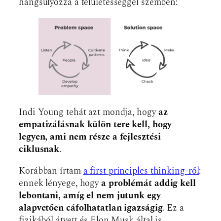
hangsúlyozza a felületességgel szemben:
Indi Young tehát azt mondja, hogy
az
empatizálásnak külön tere kell, hogy
legyen, ami nem része a fejlesztési
ciklusnak
.
Korábban írtam
a first principles thinking-ről
:
ennek lényege, hogy
a problémát addig kell
lebontani, amíg el nem jutunk egy
alapvetően cáfolhatatlan igazságig
. Ez a
fizikából átvett és Elon Musk által is