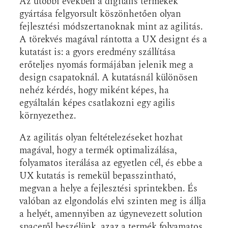
Az utóbbi években a digitális termékek
gyártása felgyorsult köszönhetően olyan
fejlesztési módszertanoknak mint az agilitás.
A törekvés magával rántotta a UX designt és a
kutatást is: a gyors eredmény szállítása
erőteljes nyomás formájában jelenik meg a
design csapatoknál. A kutatásnál különösen
nehéz kérdés, hogy miként képes, ha
egyáltalán képes csatlakozni egy agilis
környezethez.
Az agilitás olyan feltételezéseket hozhat
magával, hogy a termék optimalizálása,
folyamatos iterálása az egyetlen cél, és ebbe a
UX kutatás is remekül bepasszintható,
megvan a helye a fejlesztési sprintekben. És
valóban az elgondolás elvi szinten meg is állja
a helyét, amennyiben az úgynevezett solution
spaceről beszélünk, azaz a termék folyamatos,