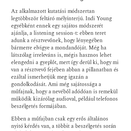
Az alkalmazott kutatási módszertan
legtöbbször feltáró mélyinterjú. Indi Young
egyébként ennek egy sajátos módszerét
ajánlja, a listening session-t: ebben teret
adunk a résztvevőnek, hogy lényegében
bármerre elvigye a mondandóját. Még ha
látszólag irreleváns is, mégis hasznos lehet
elengedni a gyeplőt, mert így derül ki, hogy mi
van a résztvevő fejében abban a pillanatban és
ezáltal ismerhetjük meg igazán a
gondolkodását. Ami még sajátossága a
műfajnak, hogy a nevéből adódóan is remekül
működik kizárólag audioval, például telefonos
beszélgetés formájában.
Ebben a műfajban csak egy erős általános
nyitó kérdés van, a többit a beszélgetés során