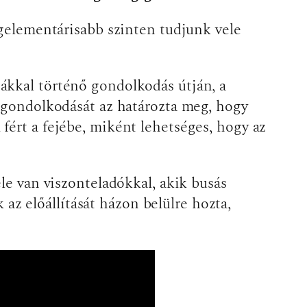
egelementárisabb szinten tudjunk vele
ákkal történő gondolkodás útján, a
e gondolkodását az határozta meg, hogy
fért a fejébe, miként lehetséges, hogy az
le van viszonteladókkal, akik busás
z előállítását házon belülre hozta,