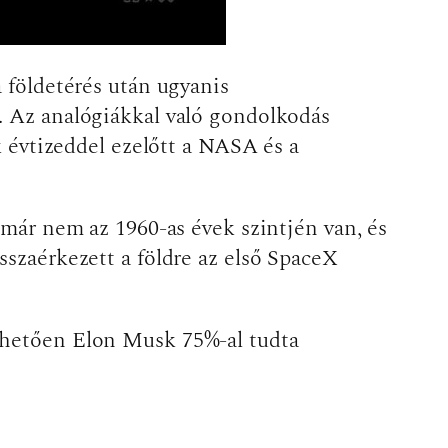
a földetérés után ugyanis
. Az analógiákkal való gondolkodás
k évtizeddel ezelőtt a NASA és a
 már nem az 1960-as évek szintjén van, és
sszaérkezett a földre az első SpaceX
önhetően Elon Musk 75%-al tudta