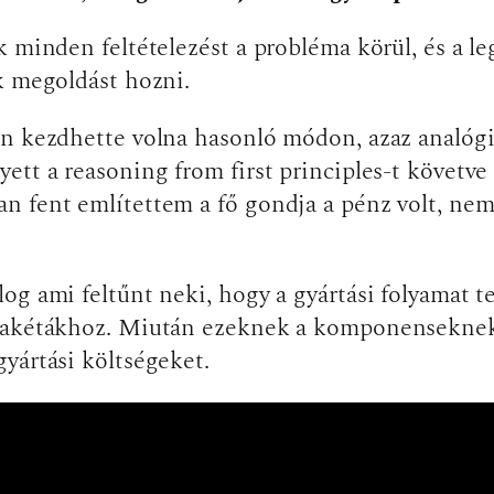
k minden feltételezést a probléma körül, és a l
ek megoldást hozni.
én kezdhette volna hasonló módon, azaz analógi
ett a reasoning from first principles-t követv
 fent említettem a fő gondja a pénz volt, nem 
g ami feltűnt neki, hogy a gyártási folyamat te
rakétákhoz. Miután ezeknek a komponenseknek a
gyártási költségeket.