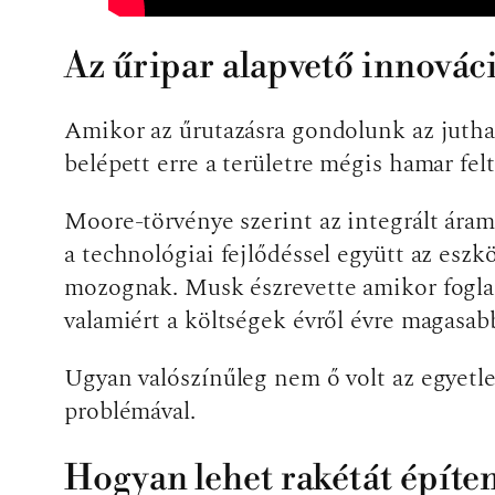
Az űripar alapvető innováci
Amikor az űrutazásra gondolunk az juthat
belépett erre a területre mégis hamar fe
Moore-törvénye szerint az integrált ára
a technológiai fejlődéssel együtt az esz
mozognak. Musk észrevette amikor foglalk
valamiért a költségek évről évre magasa
Ugyan valószínűleg nem ő volt az egyetle
problémával.
Hogyan lehet rakétát építe