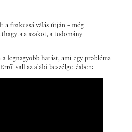
t a fizikussá válás útján – még
tthagyta a szakot, a tudomány
a a legnagyobb hatást, ami egy probléma
ről vall az alábi beszélgetésben: