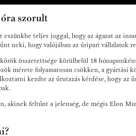
óra szorult
 eszünkbe teljes joggal, hogy az ágazat az inn
ltűnt neki, hogy valójában az űripari vállalato
mkörök összetettsége körülbelül 18 hónaponként
közök mérete folyamatosan csökken, a gyártási k
oztatni kezdte az űrutazás kérdése, hogy az űr
bbak.
n, akinek feltűnt a jelenség, de mégis Elon Mus
ni?