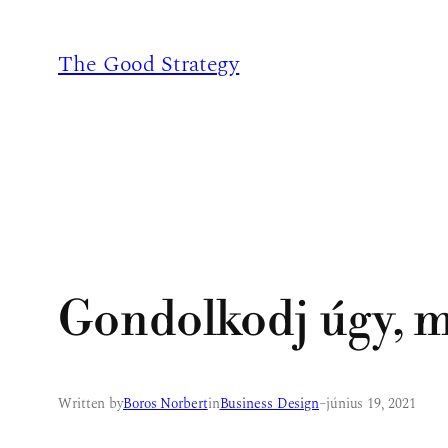
Ugrás
a
The Good Strategy
tartalomhoz
Gondolkodj úgy, 
Written by
Boros Norbert
in
Business Design
–
június 19, 2021