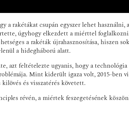
gy a rakétákat csupán egyszer lehet használni, 
ette, úgyhogy elkezdett a miérttel foglalkozni
lehetséges a rakéták újrahasznosítása, hiszen so
elenül a hidegháború alatt.
e, azt feltételezte ugyanis, hogy a technológia
oblémája. Mint kiderült igaza volt, 2015-ben vi
kilövés és visszatérés követett.
inciples révén, a miértek feszegetésének kösz