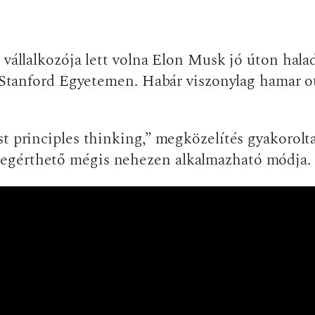
 vállalkozója lett volna Elon Musk jó úton halad
 a Stanford Egyetemen. Habár viszonylag hamar o
st principles thinking,” megközelítés gyakorolt
gérthető mégis nehezen alkalmazható módja. Er