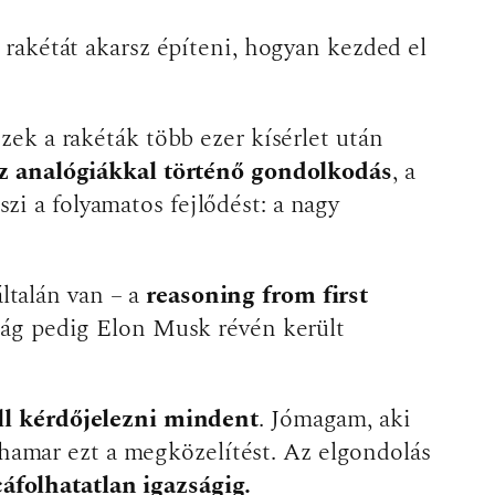
 rakétát akarsz építeni, hogyan kezded el
zek a rakéták több ezer kísérlet után
z analógiákkal történő gondolkodás
, a
i a folyamatos fejlődést: a nagy
ltalán van – a
reasoning from first
pság pedig Elon Musk révén került
l kérdőjelezni mindent
. Jómagam, aki
hamar ezt a megközelítést. Az elgondolás
áfolhatatlan igazságig.