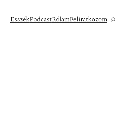
Esszék
Podcast
Rólam
Feliratkozom
Keresés