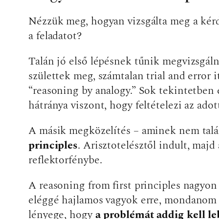
Nézzük meg, hogyan vizsgálta meg a kérdés
a feladatot?
Talán jó első lépésnek tűnik megvizsgálni
születtek meg, számtalan trial and error
“reasoning by analogy.” Sok tekintetben 
hátránya viszont, hogy feltételezi az ado
A másik megközelítés – aminek nem talál
principles
. Arisztotelésztől indult, maj
reflektorfénybe.
A reasoning from first principles nagyon
eléggé hajlamos vagyok erre, mondanom s
lényege, hogy
a problémát addig kell l