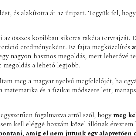
t, és alakította át az űripart. Tegyük fel, hogy
 az összes korábban sikeres rakéta tervrajzát. E
 iteráció eredményeként. Ez fajta megközelítés
a
egy nagyon hasznos megoldás, mert lehetővé tesz
tt megoldás a lehető legjobb.
tam meg a magyar nyelvű megfelelőjét, ha egyá
d a matematika és a fizikai módszere lett, mana
 egyszerűen fogalmazva arról szól, hogy
meg kel
em kell eléggé hozzám közel állónak éreztem 
ebontani, amíg el nem jutunk egy alapvetően c