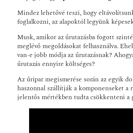
Mindez lehetővé teszi, hogy eltávolítsun
foglalkozni, az alapoktól legyünk képes
Musk, amikor az űrutazásba fogott szint
meglévő megoldásokat felhasználva. Ehely
van-e jobb módja az űrutazásnak? Ahogyan
űrutazás ennyire költséges?
Az űripar megismerése során az egyik dolo
haszonnal szállítják a komponenseket a 
jelentős mértékben tudta csökkenteni a 