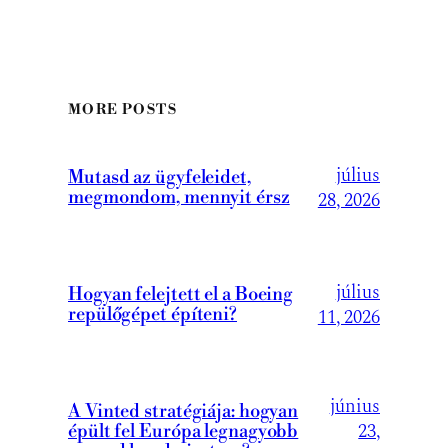
MORE POSTS
július
Mutasd az ügyfeleidet,
megmondom, mennyit érsz
28, 2026
július
Hogyan felejtett el a Boeing
repülőgépet építeni?
11, 2026
június
A Vinted stratégiája: hogyan
23,
épült fel Európa legnagyobb