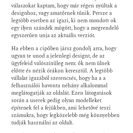
válaszokat kaptam, hogy már régen nyúltak a
designhoz, vagy amatőrnek tűnik. Persze a
legtöbb esetben az igazi, ki nem mondott ok
egy ilyen szándék mögött, hogy a megrendelő
egyszerűen unja az aktuális verziót.
Ha ebben a cipőben jársz gondolj arra, hogy
ugyan te unod a jelenlegi designt, de az
ügyfeleid valószínűleg nem: ők nem ülnek
előtte és nézik órákon keresztül. A legtöbb
vállalat igazából szerencsés, hogy ha a a
felhasználói havonta néhány alkalommal
meglátogatják az oldalát. Ezen látogatások
során a userek pedig olyan modelleket
építenek fel a fejükben, ami lehetővé teszi
számukra, hogy legközelebb még könnyebben
tudják használni az oldalt.