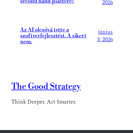
second hand piactere?
2026
Az AI olcsóvá tette a
június
szoftverfejlesztést. A sikert
3, 2026
nem.
The Good Strategy
Think Deeper. Act Smarter.