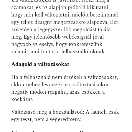
kis változásokkal is javítható. Nézd meg a
számokat, és az alapján próbáld kikutatni,
hogy min kell változtatni, mielőtt beszántanál
egy teljes designt megérzésekre alapozva. Ezt
követően a legegyszerűbb megoldást találd
meg. Egy jelentősebb webdesignál jóval
nagyobb az esélye, hogy tönkreteszünk
valamit, ami fontos a felhasználóinknak.
Adagold a változásokat
Ha a felhasználó nem érzékeli a változásokat,
akkor nehéz lesz ezekre a változtatásokra
negatív módon reagálni, azaz csökken a
kockázat.
Változtasd meg a hozzáállásod: A launch csak
egy teszt, nem a végeredmény.