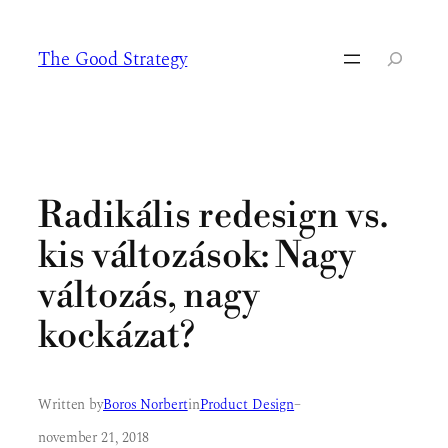
Ugrás
a
The Good Strategy
tartalomhoz
Keresés
Radikális redesign vs.
kis változások: Nagy
változás, nagy
kockázat?
Written by
Boros Norbert
in
Product Design
–
november 21, 2018