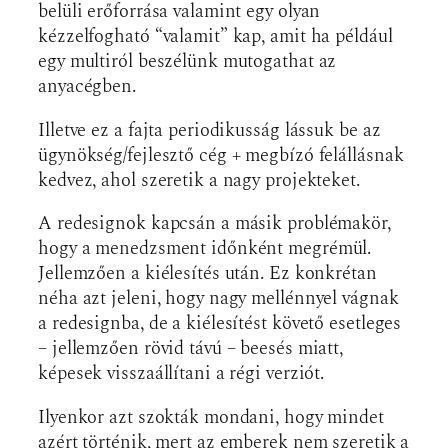
belüli erőforrása valamint egy olyan
kézzelfogható “valamit” kap, amit ha például
egy multiról beszélünk mutogathat az
anyacégben.
Illetve ez a fajta periodikusság lássuk be az
ügynökség/fejlesztő cég + megbízó felállásnak
kedvez, ahol szeretik a nagy projekteket.
A redesignok kapcsán a másik problémakör,
hogy a menedzsment időnként megrémül.
Jellemzően a kiélesítés után. Ez konkrétan
néha azt jeleni, hogy nagy mellénnyel vágnak
a redesignba, de a kiélesítést követő esetleges
– jellemzően rövid távú – beesés miatt,
képesek visszaállítani a régi verziót.
Ilyenkor azt szokták mondani, hogy mindet
azért történik, mert az emberek nem szeretik a