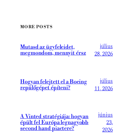
MORE POSTS
július
Mutasd az ügyfeleidet,
megmondom, mennyit érsz
28, 2026
július
Hogyan felejtett el a Boeing
repülőgépet építeni?
11, 2026
június
A Vinted stratégiája: hogyan
23,
épült fel Európa legnagyobb
second hand piactere?
2026