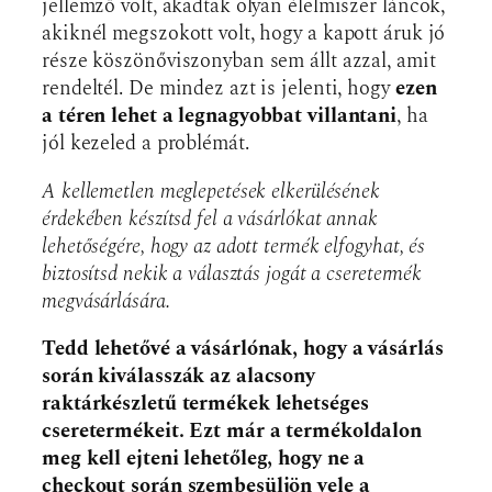
jellemző volt, akadtak olyan élelmiszer láncok,
akiknél megszokott volt, hogy a kapott áruk jó
része köszönőviszonyban sem állt azzal, amit
rendeltél. De mindez azt is jelenti, hogy
ezen
a téren lehet a legnagyobbat villantani
, ha
jól kezeled a problémát.
A kellemetlen meglepetések elkerülésének
érdekében készítsd fel a vásárlókat annak
lehetőségére, hogy az adott termék elfogyhat, és
biztosítsd nekik a választás jogát a cseretermék
megvásárlására.
Tedd lehetővé a vásárlónak, hogy a vásárlás
során kiválasszák az alacsony
raktárkészletű termékek lehetséges
cseretermékeit. Ezt már a termékoldalon
meg kell ejteni lehetőleg, hogy ne a
checkout során szembesüljön vele a