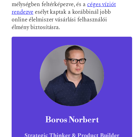
mélységben feltérképezve, és a
céges víziót
rendezve
esélyt kaptak a korábbinál jobb
online élelmiszer vásárlási felhasználói
élmény biztosításra.
Boros Norbert
Strategic Thinker & Product Builder