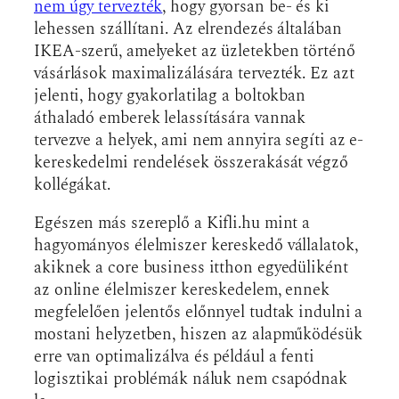
nem úgy tervezték
, hogy gyorsan be- és ki
lehessen szállítani. Az elrendezés általában
IKEA-szerű, amelyeket az üzletekben történő
vásárlások maximalizálására tervezték. Ez azt
jelenti, hogy gyakorlatilag a boltokban
áthaladó emberek lelassítására vannak
tervezve a helyek, ami nem annyira segíti az e-
kereskedelmi rendelések összerakását végző
kollégákat.
Egészen más szereplő a Kifli.hu mint a
hagyományos élelmiszer kereskedő vállalatok,
akiknek a core business itthon egyedüliként
az online élelmiszer kereskedelem, ennek
megfelelően jelentős előnnyel tudtak indulni a
mostani helyzetben, hiszen az alapműködésük
erre van optimalizálva és például a fenti
logisztikai problémák náluk nem csapódnak