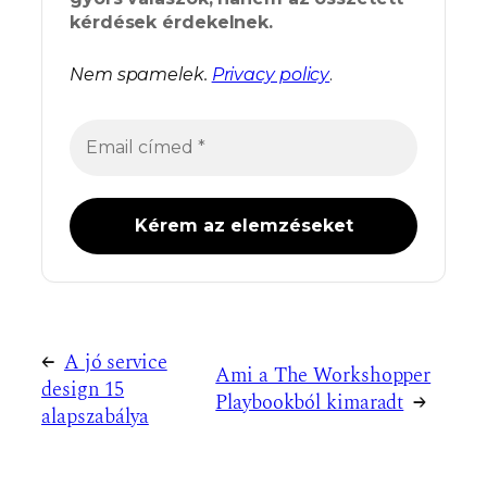
kérdések érdekelnek.
Nem spamelek.
Privacy policy
.
←
A jó service
Ami a The Workshopper
design 15
Playbookból kimaradt
→
alapszabálya