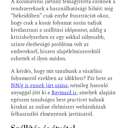
A koronavírus járvány felnagyította ezeknek a
rendszereknek a használhatósági hibáit: míg
“békeidőben” csak enyhe frusztrációt okoz,
hogy csak a kosár folyamat során tudjuk
kiválasztani a szállítási időpontot, addig a
krízishelyzetben ez egy sokkal súlyosabb,
szinte életbevágó probléma volt az
embereknél, hiszen alapélelmiszerektől
eshettek el ilyen módon.
A kérdés, hogy mit tanultunk a vásárlási
folyamatról ezekben az időkben? Pár hete az
NN/g is ennek járt utána
, némileg hasonló
anyaggal jött ki a
Baymard is
, amelyek alapján
egészen tanulságos best practicet tudunk
kirakni az online élelmiszer webáruházak
felhasználói élményének javításáról.