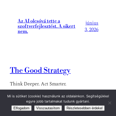
Az AI olcsóvá tette a
június
szoftverfejlesztést. A sikert
3, 2026
nem.
The Good Strategy
Think Deeper. Act Smarter.
Mi is sütiket (cookie) használunk az oldalainkon. Segítségükkel
egyre jobb tartalmakat tudunk gyártani.
Elfogadom
Visszautasítom
Részletesebben érdekel