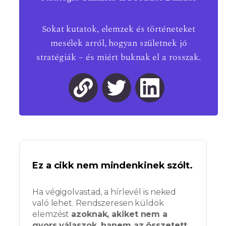
Sokat kutatok, elemzek és történeteket
mesélek arról, hogyan születnek jó
stratégiák – és miért buknak el a rosszak.
Ez a cikk nem mindenkinek szólt.
Ha végigolvastad, a hírlevél is neked
való lehet. Rendszeresen küldök
elemzést
azoknak, akiket nem a
gyors válaszok, hanem az összetett