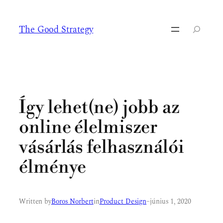
Ugrás
a
The Good Strategy
tartalomhoz
Keresés
Így lehet(ne) jobb az
online élelmiszer
vásárlás felhasználói
élménye
Written by
Boros Norbert
in
Product Design
–
június 1, 2020