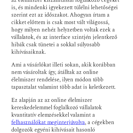
az élelmiszer kiszállítással foglalkozó cégeket
is, és mindenki igyekezett túlélni lehetőségei
szerint ezt az időszakot. Ahogyan írtam a
cikket előttem is csak most vált világossá,
hogy milyen nehéz helyzetben voltak ezek a
vállalatok, és az interface szintjén jelentkező
hibák csak tünetei a sokkal súlyosabb
kihívásaiknak.
Ami a vásárlókat illeti sokan, akik korábban
nem vásároltak így, átálltak az online
élelmiszer rendelése, ilyen módon több
tapasztalat valamint több adat is keletkezett.
Ez alapján az az online élelmiszer
kereskedelemmel foglalkozó vállalatok
kvantitatív elemzésekkel valamint a
felhasználókat meginterjúvolva
, a cégekben
dolgozók egyéni kihívásait hasonló