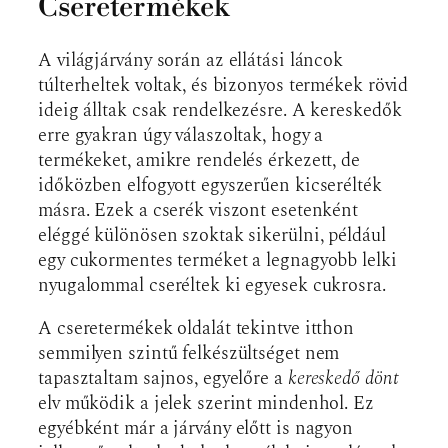
Cseretermékek
A világjárvány során az ellátási láncok
túlterheltek voltak, és bizonyos termékek rövid
ideig álltak csak rendelkezésre. A kereskedők
erre gyakran úgy válaszoltak, hogy a
termékeket, amikre rendelés érkezett, de
időközben elfogyott egyszerűen kicserélték
másra. Ezek a cserék viszont esetenként
eléggé különösen szoktak sikerülni, például
egy cukormentes terméket a legnagyobb lelki
nyugalommal cseréltek ki egyesek cukrosra.
A cseretermékek oldalát tekintve itthon
semmilyen szintű felkészültséget nem
tapasztaltam sajnos, egyelőre a
kereskedő dönt
elv működik a jelek szerint mindenhol. Ez
egyébként már a járvány előtt is nagyon