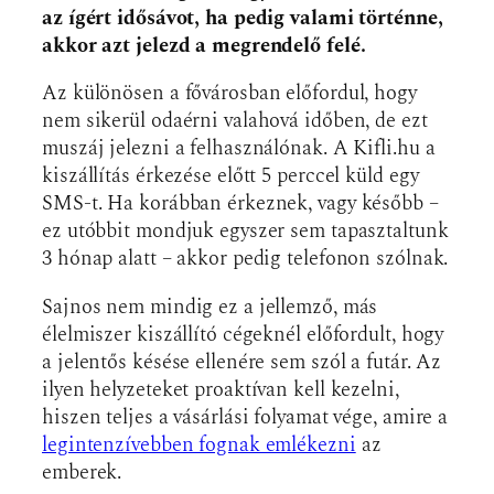
az ígért idősávot, ha pedig valami történne,
akkor azt jelezd a megrendelő felé.
Az különösen a fővárosban előfordul, hogy
nem sikerül odaérni valahová időben, de ezt
muszáj jelezni a felhasználónak. A Kifli.hu a
kiszállítás érkezése előtt 5 perccel küld egy
SMS-t. Ha korábban érkeznek, vagy később –
ez utóbbit mondjuk egyszer sem tapasztaltunk
3 hónap alatt – akkor pedig telefonon szólnak.
Sajnos nem mindig ez a jellemző, más
élelmiszer kiszállító cégeknél előfordult, hogy
a jelentős késése ellenére sem szól a futár. Az
ilyen helyzeteket proaktívan kell kezelni,
hiszen teljes a vásárlási folyamat vége, amire a
legintenzívebben fognak emlékezni
az
emberek.