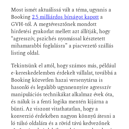
Most ismét aktuálissá vált a téma, ugyanis a
Booking
2,5 milliárdos bírságot kapott
a
GVH-tól. A megtévesztőnek mondott
hirdetési gyakorlat mellett azt állítják, hogy
“agresszív, pszichés nyomással késztetett
mihamarabbi foglalásra” a piacvezető szállás
listing oldal.
Tekintsünk el attól, hogy számos más, például
e-kereskedelemben érdekelt vállalat, továbbá a
Booking közvetlen hazai versenytársa is
hasonló és legalább ugyanennyire agresszív
manipulációs technikákat alkalmaz évek óta,
és náluk is a fenti logika mentén kijárna a
bünti. Az viszont vitathatatlan, hogy a
konverzió érdekében nagyon könnyű átesni a
ló túlsó oldalára és a rövid távú kedvezőnek