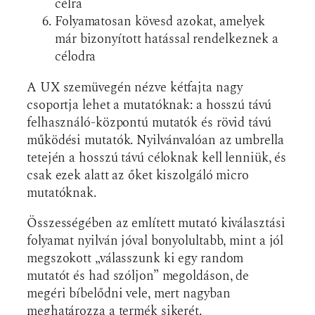
célra
Folyamatosan kövesd azokat, amelyek
már bizonyított hatással rendelkeznek a
célodra
A UX szemüvegén nézve kétfajta nagy
csoportja lehet a mutatóknak: a hosszú távú
felhasználó-központú mutatók és rövid távú
működési mutatók. Nyilvánvalóan az umbrella
tetején a hosszú távú céloknak kell lenniük, és
csak ezek alatt az őket kiszolgáló micro
mutatóknak.
Összességében az említett mutató kiválasztási
folyamat nyilván jóval bonyolultabb, mint a jól
megszokott „válasszunk ki egy random
mutatót és had szóljon” megoldáson, de
megéri bíbelődni vele, mert nagyban
meghatározza a termék sikerét.