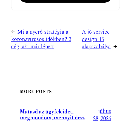
←
Mi a nyerő stratégia a
A jó service
koronavírusos időkben? 3
design 15
cég, aki már lépett
alapszabálya
→
MORE POSTS
július
Mutasd az ügyfeleidet,
megmondom, mennyit érsz
28, 2026