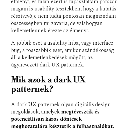
élményt, és talán ezért is tapasztaltam párszor
magam is usability tesztekben, hogy a kutatás
résztvevője nem tudta pontosan megmondani
összességben mi zavarja, de valahogyan
kellemetlennek érezte az élményt.
A jobbik eset a usability hiba, vagy interface
bug, a rosszabbik eset, amikor szándékosság
áll a kellemetlenkedések mögött, az
úgynevezett dark UX patternek.
Mik azok a dark UX
patternek?
A dark UX patternek olyan digitális design
megoldások, amelyek
megtévesztik és
potenciálisan káros döntések
meghozatalára késztetik a felhasználókat.