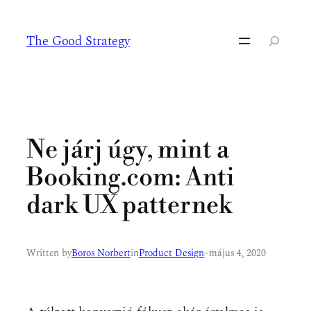
Ugrás
a
The Good Strategy
tartalomhoz
Keresés
Ne járj úgy, mint a
Booking.com: Anti
dark UX patternek
Written by
Boros Norbert
in
Product Design
–
május 4, 2020