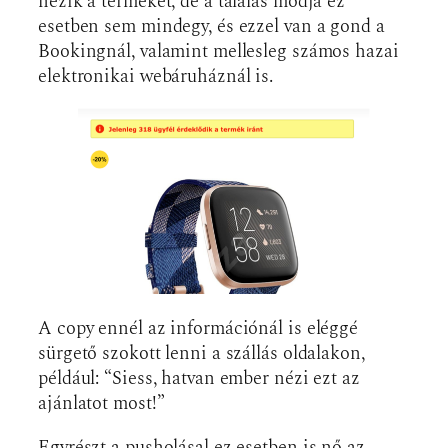
nézik a terméket, de a tálalás módja ez
esetben sem mindegy, és ezzel van a gond a
Bookingnál, valamint mellesleg számos hazai
elektronikai webáruháznál is.
A copy ennél az információnál is eléggé
sürgető szokott lenni a szállás oldalakon,
például: “Siess, hatvan ember nézi ezt az
ajánlatot most!”
Egyrészt a pusholásal ez esetben is nő az