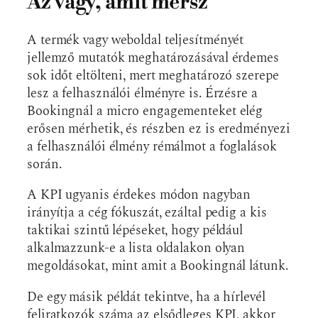
Az vagy, amit mérsz
A termék vagy weboldal teljesítményét
jellemző mutatók meghatározásával érdemes
sok időt eltölteni, mert meghatározó szerepe
lesz a felhasználói élményre is. Érzésre a
Bookingnál a micro engagementeket elég
erősen mérhetik, és részben ez is eredményezi
a felhasználói élmény rémálmot a foglalások
során.
A KPI ugyanis érdekes módon nagyban
irányítja a cég fókuszát, ezáltal pedig a kis
taktikai szintű lépéseket, hogy például
alkalmazzunk-e a lista oldalakon olyan
megoldásokat, mint amit a Bookingnál látunk.
De egy másik példát tekintve, ha a hírlevél
feliratkozók száma az elsődleges KPI, akkor