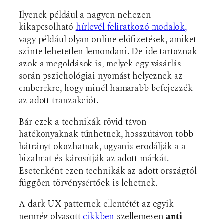
Ilyenek például a nagyon nehezen
kikapcsolható
hírlevél feliratkozó modalok,
vagy például olyan online előfizetések, amiket
szinte lehetetlen lemondani. De ide tartoznak
azok a megoldások is, melyek egy vásárlás
során pszichológiai nyomást helyeznek az
emberekre, hogy minél hamarabb befejezzék
az adott tranzakciót.
Bár ezek a technikák rövid távon
hatékonyaknak tűnhetnek, hosszútávon több
hátrányt okozhatnak, ugyanis erodálják a a
bizalmat és károsítják az adott márkát.
Esetenként ezen technikák az adott országtól
függően törvénysértőek is lehetnek.
A dark UX patternek ellentétét az egyik
nemrég olvasott
cikkben
szellemesen
anti