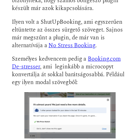
bizonyítéka, hogy számos böngésző plugin
készült már azok kikapcsolására.
Ilyen volt a ShutUpBooking, ami egyszerűen
eltüntette az összes sürgető szöveget. Sajnos
már megszűnt a plugin, de már van is
alternatívája a
No Stress Booking
.
Személyes kedvencem pedig a
Booking.com
De-stresser
, ami leginkább a microcopyt
konvertálja át sokkal barátságosabbá. Például
egy ilyen modal szövegből: