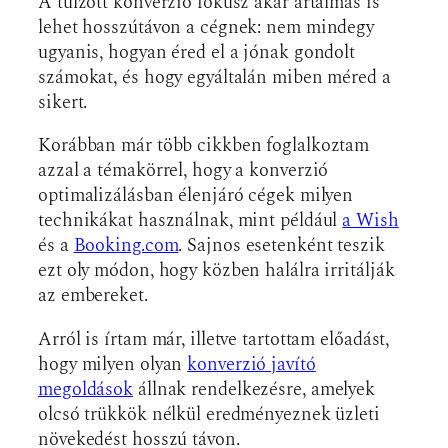
A túlzott konverzió fókusz akár ártalmas is
lehet hosszútávon a cégnek: nem mindegy
ugyanis, hogyan éred el a jónak gondolt
számokat, és hogy egyáltalán miben méred a
sikert.
Korábban már több cikkben foglalkoztam
azzal a témakörrel, hogy a konverzió
optimalizálásban élenjáró cégek milyen
technikákat használnak, mint például
a Wish
és a
Booking.com
. Sajnos esetenként teszik
ezt oly módon, hogy közben halálra irritálják
az embereket.
Arról is írtam már, illetve tartottam előadást,
hogy milyen olyan
konverzió javító
megoldások
állnak rendelkezésre, amelyek
olcsó trükkök nélkül eredményeznek üzleti
növekedést hosszú távon.