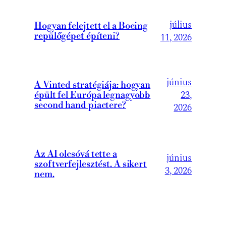
július
Hogyan felejtett el a Boeing
repülőgépet építeni?
11, 2026
június
A Vinted stratégiája: hogyan
23,
épült fel Európa legnagyobb
second hand piactere?
2026
Az AI olcsóvá tette a
június
szoftverfejlesztést. A sikert
3, 2026
nem.