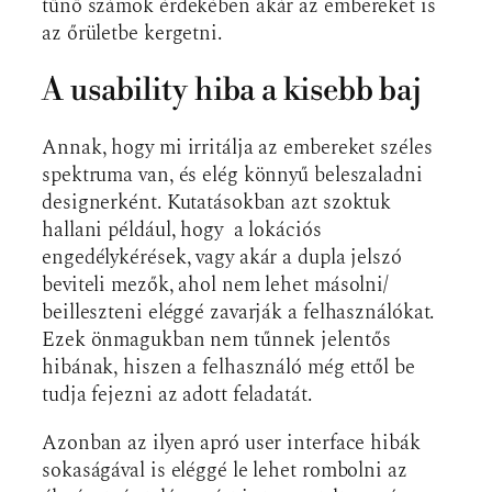
tűnő számok érdekében akár az embereket is
az őrületbe kergetni.
A usability hiba a kisebb baj
Annak, hogy mi irritálja az embereket széles
spektruma van, és elég könnyű beleszaladni
designerként. Kutatásokban azt szoktuk
hallani például, hogy a lokációs
engedélykérések, vagy akár a dupla jelszó
beviteli mezők, ahol nem lehet másolni/
beilleszteni eléggé zavarják a felhasználókat.
Ezek önmagukban nem tűnnek jelentős
hibának, hiszen a felhasználó még ettől be
tudja fejezni az adott feladatát.
Azonban az ilyen apró user interface hibák
sokaságával is eléggé le lehet rombolni az