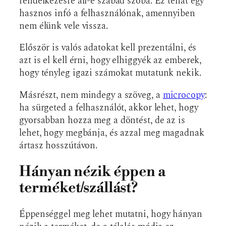
rendelkezésre áll-e szabad szoba. Ez tehát egy
hasznos infó a felhasználónak, amennyiben
nem élünk vele vissza.
Először is valós adatokat kell prezentálni, és
azt is el kell érni, hogy elhiggyék az emberek,
hogy tényleg igazi számokat mutatunk nekik.
Másrészt, nem mindegy a szöveg, a
microcopy
:
ha sürgeted a felhasználót, akkor lehet, hogy
gyorsabban hozza meg a döntést, de az is
lehet, hogy megbánja, és azzal meg magadnak
ártasz hosszútávon.
Hányan nézik éppen a
terméket/szállást?
Éppenséggel meg lehet mutatni, hogy hányan