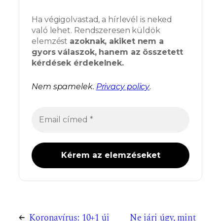
Ha végigolvastad, a hírlevél is neked
való lehet. Rendszeresen küldök
elemzést
azoknak, akiket nem a
gyors válaszok, hanem az összetett
kérdések érdekelnek.
Nem spamelek.
Privacy policy
.
←
Koronavírus: 10+1 új
Ne járj úgy, mint