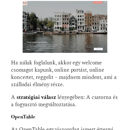
Ha náluk foglalunk, akkor egy welcome
csomagot kapunk, online portást, online
koncertet, reggelit – majdnem mindent, ami a
szállodai élmény része.
A
stratégiai válasz
lényegében: A csatorna és
a fogyasztó megváltoztatása.
OpenTable
Az OpenTable egy viszonylag ismert éttermi