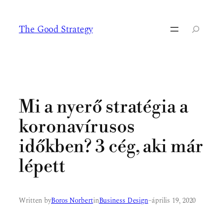
Ugrás
a
The Good Strategy
tartalomhoz
Keresés
Mi a nyerő stratégia a
koronavírusos
időkben? 3 cég, aki már
lépett
Written by
Boros Norbert
in
Business Design
–
április 19, 2020