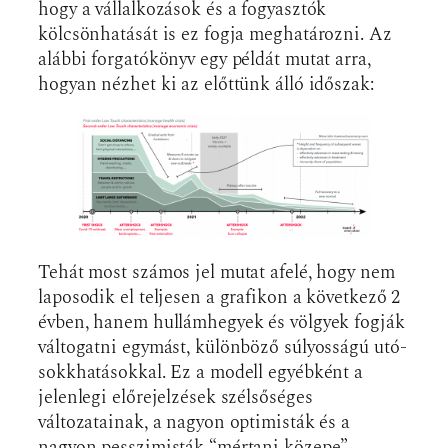
hogy a vállalkozások és a fogyasztók
kölcsönhatását is ez fogja meghatározni. Az
alábbi forgatókönyv egy példát mutat arra,
hogyan nézhet ki az előttünk álló időszak:
Tehát most számos jel mutat afelé, hogy nem
laposodik el teljesen a grafikon a következő 2
évben, hanem hullámhegyek és völgyek fogják
váltogatni egymást, különböző súlyosságú utó-
sokkhatásokkal. Ez a modell egyébként a
jelenlegi előrejelzések szélsőséges
változatainak, a nagyon optimisták és a
nagyon pesszimisták “mértani közepe”.