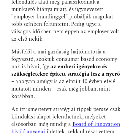
fellendülés alatt meg panaszkodnak a
munkaerő hiánya miatt, és úgynevezett
“employer brandinggel” próbálják magukat
jobb színben feltüntetni. Pedig ugye a
válságos időkben nem éppen az employer volt
az első nekik.
Másfelől a mai gazdaság hajtómotorja a
fogyasztó, szoktuk consumer based economy-
nak is hívni, így
az emberi igényekre és
szükségletekre épített stratégia lesz a nyerő
– ahogyan amúgy is az elmúlt 10 évben efelé
mutatott minden – csak még jobban, mint
korábban.
Az itt ismertetett stratégiai tippek persze csak
kiindulási alapot jelenthetnek, melyeket
elsősorban még mindig a
Board of Innovation
kiváló anyagai
ihlettek, például részt vettem