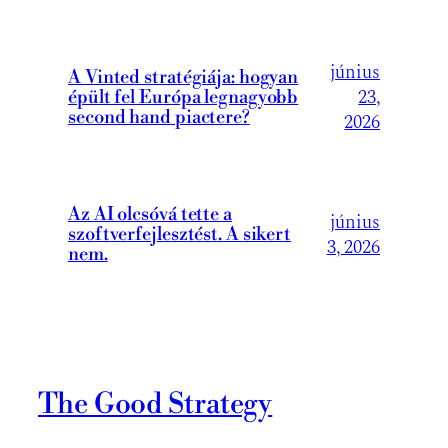
június
A Vinted stratégiája: hogyan
23,
épült fel Európa legnagyobb
second hand piactere?
2026
Az AI olcsóvá tette a
június
szoftverfejlesztést. A sikert
3, 2026
nem.
The Good Strategy