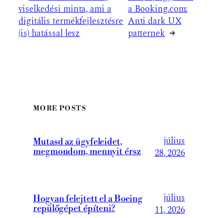
viselkedési minta, ami a
a Booking.com:
digitális termékfejlesztésre
Anti dark UX
(is) hatással lesz
patternek
→
MORE POSTS
július
Mutasd az ügyfeleidet,
megmondom, mennyit érsz
28, 2026
július
Hogyan felejtett el a Boeing
repülőgépet építeni?
11, 2026