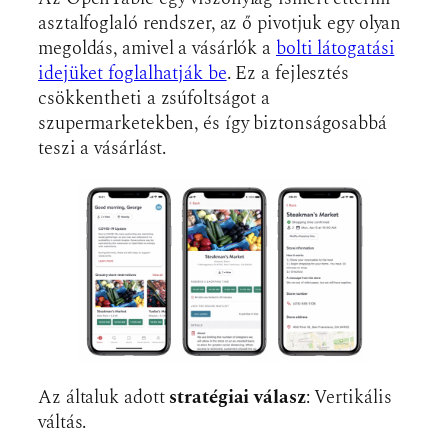
asztalfoglaló rendszer, az ő pivotjuk egy olyan
megoldás, amivel a vásárlók a
bolti látogatási
idejüket foglalhatják be
. Ez a fejlesztés
csökkentheti a zsúfoltságot a
szupermarketekben, és így biztonságosabbá
teszi a vásárlást.
Az általuk adott
stratégiai válasz
: Vertikális
váltás.