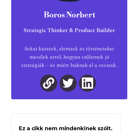
Boros Norbert
Strategic Thinker & Product Builder
Sokat kutatok, elemzek és történeteket
mesélek arról, hogyan születnek jó
stratégiák – és miért buknak el a rosszak.
Ez a cikk nem mindenkinek szólt.