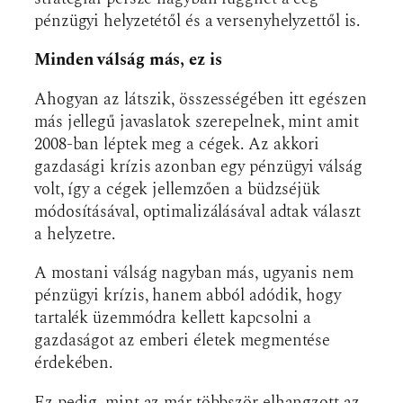
pénzügyi helyzetétől és a versenyhelyzettől is.
Minden válság más, ez is
Ahogyan az látszik, összességében itt egészen
más jellegű javaslatok szerepelnek, mint amit
2008-ban léptek meg a cégek. Az akkori
gazdasági krízis azonban egy pénzügyi válság
volt, így a cégek jellemzően a büdzséjük
módosításával, optimalizálásával adtak választ
a helyzetre.
A mostani válság nagyban más, ugyanis nem
pénzügyi krízis, hanem abból adódik, hogy
tartalék üzemmódra kellett kapcsolni a
gazdaságot az emberi életek megmentése
érdekében.
Ez pedig, mint az már többször elhangzott az