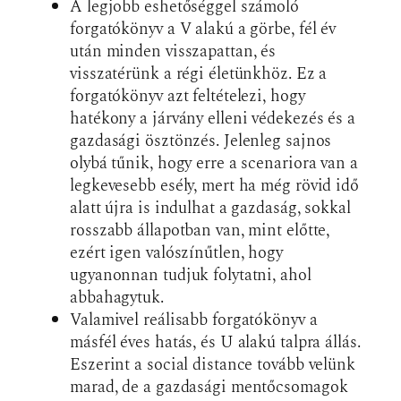
A legjobb eshetőséggel számoló
forgatókönyv a V alakú a görbe, fél év
után minden visszapattan, és
visszatérünk a régi életünkhöz. Ez a
forgatókönyv azt feltételezi, hogy
hatékony a járvány elleni védekezés és a
gazdasági ösztönzés. Jelenleg sajnos
olybá tűnik, hogy erre a scenariora van a
legkevesebb esély, mert ha még rövid idő
alatt újra is indulhat a gazdaság, sokkal
rosszabb állapotban van, mint előtte,
ezért igen valószínűtlen, hogy
ugyanonnan tudjuk folytatni, ahol
abbahagytuk.
Valamivel reálisabb forgatókönyv a
másfél éves hatás, és U alakú talpra állás.
Eszerint a social distance tovább velünk
marad, de a gazdasági mentőcsomagok