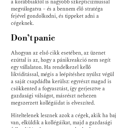
a korábbiaktól is nagyobb szkepticizmussal
megválogatva – és a bennem élő stratéga
fejével gondolkodni, és tippeket adni a
cégeknek.
Don’t panic
Ahogyan az első cikk esetében, az üzenet
ezúttal is az, hogy a pánikreakció nem segít
egy vállalaton. Ha rendelkezel kellő
likviditással, mégis a leépítéshez nyúlsz végül
a saját csapdádba kerülsz: egyrészt magad is
csökkented a fogyasztást, így gerjesztve a
gazdasági válságot, másrészt nehezen
megszerzett kollégáidat is elveszíted.
Hiteltelenek lesznek azok a cégek, akik ha baj
van, elküldik a kollégáikat, majd a gazdasági