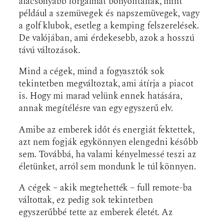
alacsonyabb forgalmat bonyolítanak, mint
például a szemüvegek és napszemüvegek, vagy
a golf klubok, esetleg a kemping felszerelések.
De valójában, ami érdekesebb, azok a hosszú
távú változások.
Mind a cégek, mind a fogyasztók sok
tekintetben megváltoztak, ami átírja a piacot
is. Hogy mi marad velünk ennek hatására,
annak megítélésre van egy egyszerű elv.
Amibe az emberek időt és energiát fektettek,
azt nem fogják egykönnyen elengedni később
sem. Továbbá, ha valami kényelmessé teszi az
életünket, arról sem mondunk le túl könnyen.
A cégek – akik megtehették – full remote-ba
váltottak, ez pedig sok tekintetben
egyszerűbbé tette az emberek életét. Az