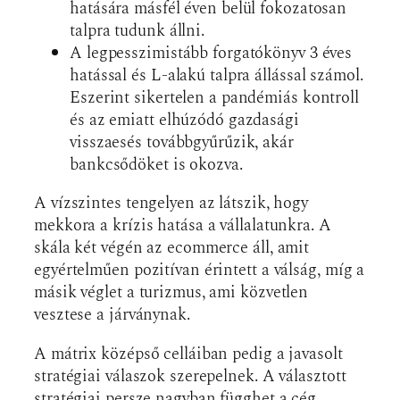
hatására másfél éven belül fokozatosan
talpra tudunk állni.
A legpesszimistább forgatókönyv 3 éves
hatással és L-alakú talpra állással számol.
Eszerint sikertelen a pandémiás kontroll
és az emiatt elhúzódó gazdasági
visszaesés továbbgyűrűzik, akár
bankcsődöket is okozva.
A vízszintes tengelyen az látszik, hogy
mekkora a krízis hatása a vállalatunkra. A
skála két végén az ecommerce áll, amit
egyértelműen pozitívan érintett a válság, míg a
másik véglet a turizmus, ami közvetlen
vesztese a járványnak.
A mátrix középső celláiban pedig a javasolt
stratégiai válaszok szerepelnek. A választott
stratégiai persze nagyban függhet a cég