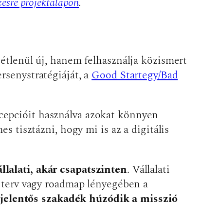
zésre projektalapon
.
tétlenül új, hanem felhasználja közismert
rsenystratégiáját, a
Good Startegy/Bad
ncepcióit használva azokat könnyen
s tisztázni, hogy mi is az a digitális
llalati, akár csapatszinten
. Vállalati
A terv vagy roadmap lényegében a
jelentős szakadék húzódik a misszió