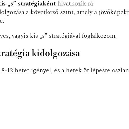
kis „s” stratégiaként
hivatkozik rá
idolgozása a következő szint, amely a jövőképek
je.
es, vagyis kis „s” stratégiával foglalkozom.
tratégia kidolgozása
 8-12 hetet igényel, és a hetek öt lépésre oszlan