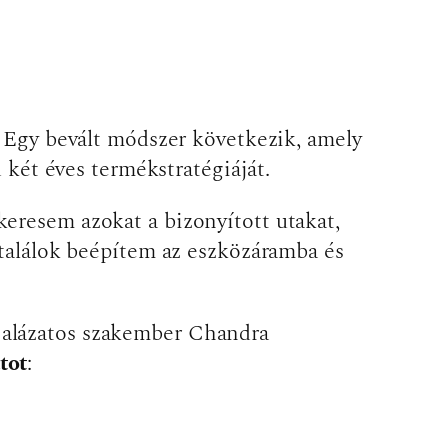
? Egy bevált módszer következik, amely
d két éves termékstratégiáját.
eresem azokat a bizonyított utakat,
 találok beépítem az eszközáramba és
 alázatos szakember Chandra
tot
: