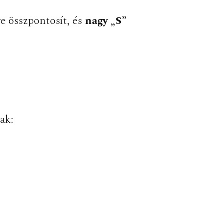
re összpontosít, és
nagy „S”
ak: