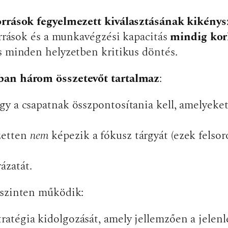
források fegyelmezett kiválasztásának kikény
források és a munkavégzési kapacitás
mindig kor
s minden helyzetben kritikus döntés.
ában három összetevőt tartalmaz
:
vagy a csapatnak összpontosítania kell, amelyek
ezetten
nem
képezik a fókusz tárgyát (ezek felsor
rázatát.
 szinten működik:
stratégia kidolgozását, amely jellemzően a jel