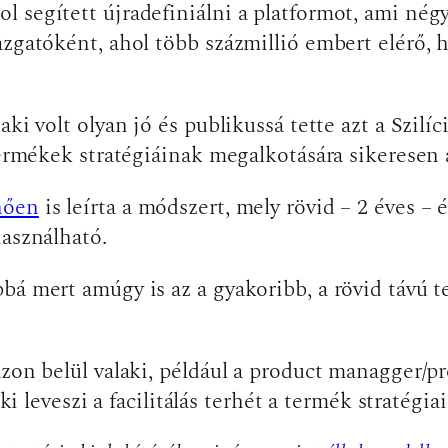
 segített újradefiniálni a platformot, ami négy
zgatóként, ahol több százmillió embert elérő, h
aki volt olyan jó és publikussá tette azt a Szil
 termékek stratégiáinak megalkotására sikeresen
nően
is leírta a módszert, mely rövid – 2 éves – 
használható.
bá mert amúgy is az a gyakoribb, a rövid távú 
zon belül valaki, például a product managger/pro
ki leveszi a facilitálás terhét a termék stratégia