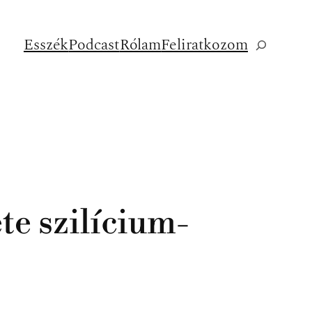
Esszék
Podcast
Rólam
Feliratkozom
Keresés
te szilícium-