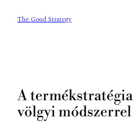
Ugrás
a
The Good Strategy
tartalomhoz
A termékstratégia
völgyi módszerrel