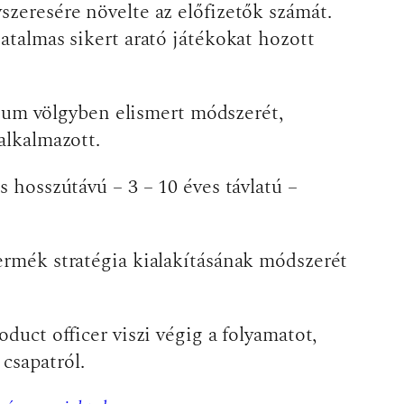
szeresére növelte az előfizetők számát.
atalmas sikert arató játékokat hozott
ícium völgyben elismert módszerét,
 alkalmazott.
és hosszútávú – 3 – 10 éves távlatú –
termék stratégia kialakításának módszerét
duct officer viszi végig a folyamatot,
i csapatról.