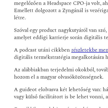
megelőzően a Headspace CPO-ja volt, ahol
Emellett dolgozott a Zyngánál is vezériga
létre.
Szóval egy product nagykutyáról van szó, 
amelyet eddigi karrierje során digitális
A podcast utáni cikkben
részletekbe me
digitális termékstratégia megalkotására 
Az alábbiakban terjedelmi okokból, továb
hozom el a magyar olvasóközönségnek.
A guideot elolvasva két lehetőség van: há
vagy külső facilitátort is be lehet vonni, a