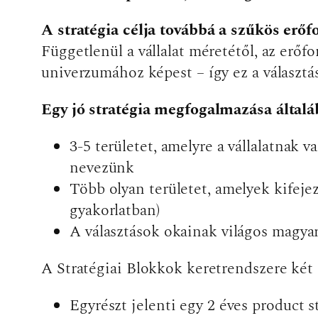
A stratégia célja továbbá a szűkös erő
Függetlenül a vállalat méretétől, az erő
univerzumához képest – így ez a választá
Egy jó stratégia megfogalmazása által
3-5 területet, amelyre a vállalatnak 
nevezünk
Több olyan területet, amelyek kifej
gyakorlatban)
A választások okainak világos magya
A Stratégiai Blokkok keretrendszere két
Egyrészt jelenti egy 2 éves product 