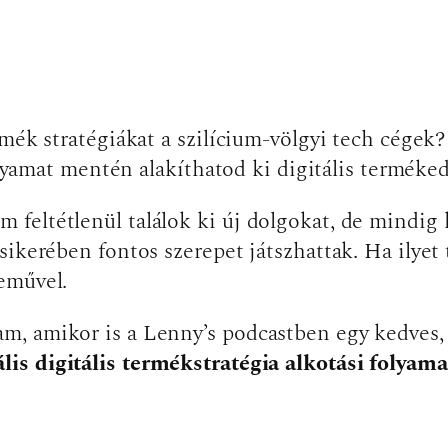
rmék stratégiákat a szilícium-völgyi tech cégek
folyamat mentén alakíthatod ki digitális terméke
eltétlenül találok ki új dolgokat, de mindig k
sikerében fontos szerepet játszhattak. Ha ilyet
eművel.
m, amikor is a Lenny’s podcastben egy kedves,
lis digitális termékstratégia alkotási folyama