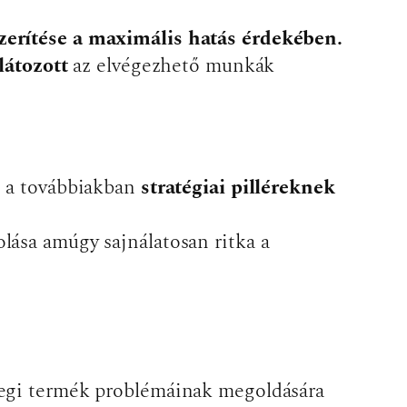
szerítése a maximális hatás érdekében.
látozott
az elvégezhető munkák
et a továbbiakban
stratégiai pilléreknek
olása amúgy sajnálatosan ritka a
enlegi termék problémáinak megoldására