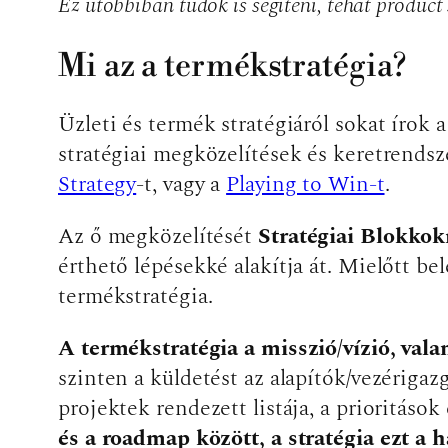
Ez utóbbiban tudok is segíteni, tehát product
Mi az a termékstratégia?
Üzleti és termék stratégiáról sokat írok
stratégiai megközelítések és keretrendsz
Strategy
-t, vagy a
Playing to Win-t
.
Az ő megközelítését
Stratégiai Blokkok
érthető lépésekké alakítja át. Mielőtt bel
termékstratégia.
A termékstratégia a misszió/vízió, vala
szinten a küldetést az alapítók/vezériga
projektek rendezett listája, a prioritások
és a roadmap között, a stratégia ezt a ha