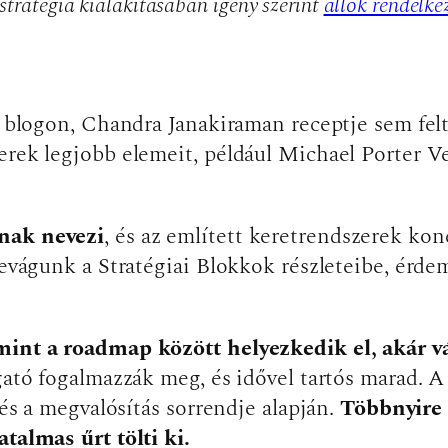
 stratégia kialakításában igény szerint
állok rendelke
 a blogon, Chandra Janakiraman receptje sem fel
erek legjobb elemeit, például Michael Porter Ve
nak nevezi
, és az említett keretrendszerek ko
evágunk a Stratégiai Blokkok részleteibe, érdeme
mint a roadmap között helyezkedik el, akár vá
zgató fogalmazzák meg, és idővel tartós marad. 
 és a megvalósítás sorrendje alapján.
Többnyire 
talmas űrt tölti ki.