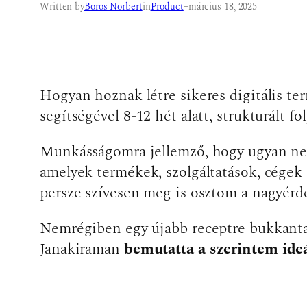
Written by
Boros Norbert
in
Product
–
március 18, 2025
Hogyan hoznak létre sikeres digitális te
segítségével 8-12 hét alatt, strukturált 
Munkásságomra jellemző, hogy ugyan nem f
amelyek termékek, szolgáltatások, cégek 
persze szívesen meg is osztom a nagyérd
Nemrégiben egy újabb receptre bukkanta
Janakiraman
bemutatta a szerintem ideá