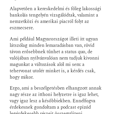
Alapvetően a kereskedelmi és főleg lakossági
bankolás tengelyén vizsgálódtak, valamint a
nemzetközi és amerikai piacról folyt az
eszmecsere.
Ami például Magyarországot illeti itt ugyan
látszólag minden lemaradásban van, rövid
távon erősebbnek tűnhet a status quo, de
valójában nyilvánvalóan nem tudjuk kivonni
magunkat a változások alól mi sem: a
tehervonat utolér minket is, a kérdés csak,
hogy mikor.
Ergo, ami a beszélgetésben elhangzott annak
nagy része az itthoni helyzetre is igaz lehet,
vagy igaz lesz a későbbiekben. Ennélfogva
érdekesnek gondoltam a podcast epizód
legérdekesebb részeit összegyűjteni,