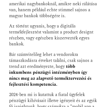
amerikai nagybankoknál, amikre neki rálátása
van, hanem például echte stimmel sajnos a
magyar bankok többségére is.
Az történt ugyanis, hogy a digitális
termékfejlesztést valamint a product designt
részben, vagy egészben kiszervezték egyes
bankok.
Bár számvitelileg lehet a vendorokra
támaszkodásra érveket találni, csak sajnos a
trend azt eredményezte, hogy
több
inkumbens pénzügyi intézményben így
nincs meg az alapvető terméktervezési és
fejlesztési kompetencia.
2024-ben mi is kutattuk a fiatal ügyfelek
pénzügyi kihívásait illetve igényeit és az egyik
fő isnightunk, hogy számukra a “mobil app a