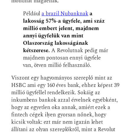
mondhat magáénak.
Például
a brazil Nubanknak
a
lakosság 57%-a ügyfele, ami száz
millió embert jelent, majdnem
annyi ügyfelük van mint
Olaszország lakosságának
kétszerese.
A Revolutnak pedig már
majdnem pontosan ennyi ügyfele
van, ötven millió felhasználó.
Viszont egy hagyományos szereplő mint az
HSBC ami egy 160 éves bank, ehhez képest 39
millió ügyféllel rendelkezik. Sokáig az
inkumbens bankok azzal érvelnek egyébként,
hogy az egyetlen oka annak, amiért ezek a
fintech cégek ilyen gyorsan nőnek, hogy
kicsik voltak: ezt már nem igazán lehet
állítani az olyan szereplőkről, mint a Revolut