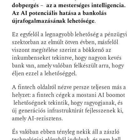
dobpergés – az a mesterséges intelligencia.
Az AI potenciális hatása a bankolás
újrafogalmazásának lehetősége
.
Ez egyfelől a legnagyobb lehetőség a pénzügyi
szektorban az elmúlt ötven évben, másfelől
viszont megítélése szerint a bökkenő az
inkumbenseket tekintve, hogy nagyon kevés
bank van, amely valóban felkészült arra, hogy
éljen ezzel a lehetőséggel.
A fintech oldalról nézve persze teljesen más a
helyzet: a fintech cégek a mostani AI boomot
lehetőségnek tekintik, hogy ragyogjanak, és
új generációs infrastruktúrát fejlesszenek ki,
amely AI-rezisztens.
És valóban ebben tényleg nekik áll a zászló
technológiai előnyből indulnak, és nem kell