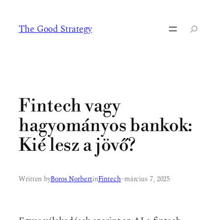
Ugrás
a
The Good Strategy
tartalomhoz
Keresés
Fintech vagy
hagyományos bankok:
Kié lesz a jövő?
Written by
Boros Norbert
in
Fintech
–
március 7, 2025