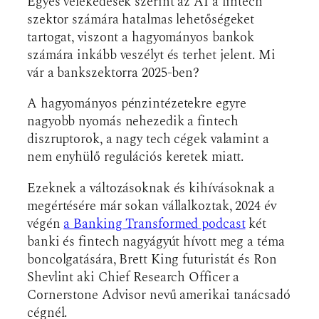
Egyes vélekedések szerint az AI a fintech
szektor számára hatalmas lehetőségeket
tartogat, viszont a hagyományos bankok
számára inkább veszélyt és terhet jelent. Mi
vár a bankszektorra 2025-ben?
A hagyományos pénzintézetekre egyre
nagyobb nyomás nehezedik a fintech
diszruptorok, a nagy tech cégek valamint a
nem enyhülő regulációs keretek miatt.
Ezeknek a változásoknak és kihívásoknak a
megértésére már sokan vállalkoztak, 2024 év
végén
a Banking Transformed podcast
két
banki és fintech nagyágyút hívott meg a téma
boncolgatására, Brett King futuristát és Ron
Shevlint aki Chief Research Officer a
Cornerstone Advisor nevű amerikai tanácsadó
cégnél.