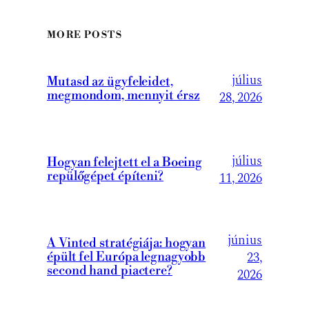
MORE POSTS
július
Mutasd az ügyfeleidet,
megmondom, mennyit érsz
28, 2026
július
Hogyan felejtett el a Boeing
repülőgépet építeni?
11, 2026
június
A Vinted stratégiája: hogyan
23,
épült fel Európa legnagyobb
second hand piactere?
2026