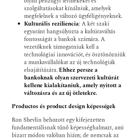
olyan pénzügyi termékeket és
szolgáltatásokat kínálniuk, amelyek
megfelelnek a változó ügyféligényeknek.
Kulturális reziliencia
: A két szaki
egyaránt hangsúlyozta a kultúraváltás
fontosságát a bankok számára. A
vezetőknek támogatniuk kell a
technológiai innovációt, és ösztönözniük
a munkavállalókat az új technológiák
elsajátítására.
Ehhez persze a
bankoknak olyan szervezeti kultúrát
kellene kialakítaniuk, amely nyitott a
változásra és az új ötletekre.
Productos és product design képességek
Ron Shevlin behozott egy kifejezetten
fundamentálisnak tűnő képességhalmazt, ami
bizarr módon valóban hiány, de nemcsak az