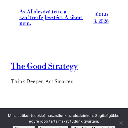
Az AI olcsóvá tette a
június
szoftverfejlesztést. A sikert
3, 2026
nem.
The Good Strategy
Think Deeper. Act Smarter.
Mi is sütiket (cookie) használunk az oldalainkon. Segítségükkel
A blog tartalmait csak a szerző engedélyével lehet átvenni.
egyre jobb tartalmakat tudunk gyártani.