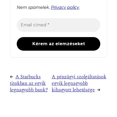
Nem spamelek.
Privacy policy
.
←
A Starbucks
A pénzügyi szolgáltatások
titokban az egyik
egyik legnagyobb
legnagyobb bank?
kihagyott lehetősége
→