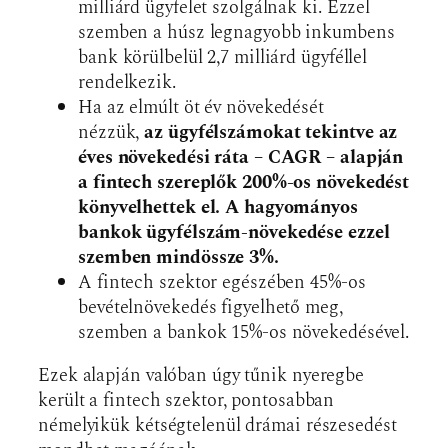
milliárd ügyfelet szolgálnak ki. Ezzel
szemben a húsz legnagyobb inkumbens
bank körülbelül 2,7 milliárd ügyféllel
rendelkezik.
Ha az elmúlt öt év növekedését
nézzük,
az ügyfélszámokat tekintve az
éves növekedési ráta – CAGR – alapján
a fintech szereplők 200%-os növekedést
könyvelhettek el. A hagyományos
bankok ügyfélszám-növekedése ezzel
szemben mindössze 3%.
A fintech szektor egészében 45%-os
bevételnövekedés figyelhető meg,
szemben a bankok 15%-os növekedésével.
Ezek alapján valóban úgy tűnik nyeregbe
került a fintech szektor, pontosabban
némelyikük kétségtelenül drámai részesedést