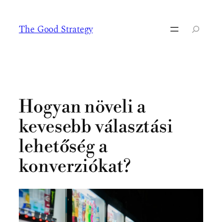
Ugrás
a
The Good Strategy
tartalomhoz
Keresés
Hogyan növeli a
kevesebb választási
lehetőség a
konverziókat?