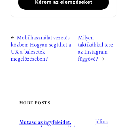
←
Mobilhasználat vezetés
Milyen
közben: Hogyan segíthet a
taktikákkal tesz
UX a balesetek
az Instagram
megelőzésében?
függővé?
→
MORE POSTS
július
Mutasd az ügyfeleidet,