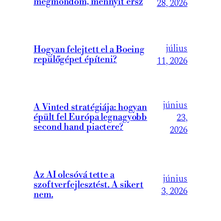
megmondom, mennyit érsz
28, 2026
július
Hogyan felejtett el a Boeing
repülőgépet építeni?
11, 2026
június
A Vinted stratégiája: hogyan
23,
épült fel Európa legnagyobb
second hand piactere?
2026
Az AI olcsóvá tette a
június
szoftverfejlesztést. A sikert
3, 2026
nem.