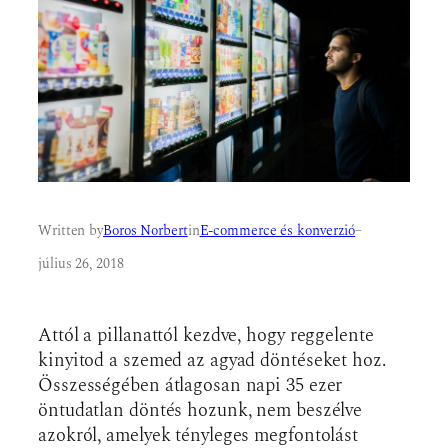
Written by
Boros Norbert
in
E-commerce és konverzió
–
július 26, 2018
Attól a pillanattól kezdve, hogy reggelente
kinyitod a szemed az agyad döntéseket hoz.
Összességében átlagosan napi 35 ezer
öntudatlan döntés hozunk, nem beszélve
azokról, amelyek tényleges megfontolást