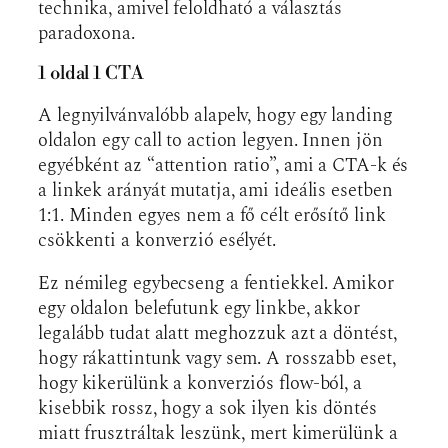
technika, amivel feloldható a választás
paradoxona.
1 oldal 1 CTA
A legnyilvánvalóbb alapelv, hogy egy landing
oldalon egy call to action legyen. Innen jön
egyébként az “attention ratio”, ami a CTA-k és
a linkek arányát mutatja, ami ideális esetben
1:1. Minden egyes nem a fő célt erősítő link
csökkenti a konverzió esélyét.
Ez némileg egybecseng a fentiekkel. Amikor
egy oldalon belefutunk egy linkbe, akkor
legalább tudat alatt meghozzuk azt a döntést,
hogy rákattintunk vagy sem. A rosszabb eset,
hogy kikerülünk a konverziós flow-ból, a
kisebbik rossz, hogy a sok ilyen kis döntés
miatt frusztráltak leszünk, mert kimerülünk a