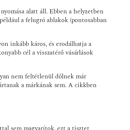
nyomása alatt áll. Ebben a helyzetben
 például a felugró ablakok (pontosabban
von inkább káros, és erodálhatja a
onyabb cél a visszatérő vásárlások
yan nem feltétlenül dőlnek már
 ártanak a márkának sem. A cikkben
tal sem magyarítok, ezt a tisztet