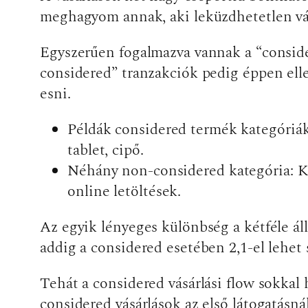
meghagyom annak, aki leküzdhetetlen vág
Egyszerűen fogalmazva vannak a “consider
considered” tranzakciók pedig éppen elle
esni.
Példák considered termék kategóriák
tablet, cipő.
Néhány non-considered kategória: Kö
online letöltések.
Az egyik lényeges különbség a kétféle ál
addig a considered esetében 2,1-el lehet
Tehát a considered vásárlási flow sokkal 
considered vásárlások az első látogatás