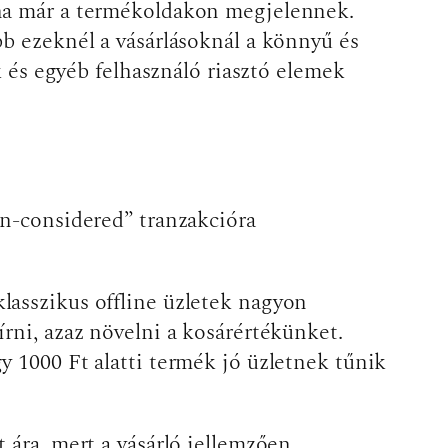
 ha már a termékoldakon megjelennek.
bb ezeknél a vásárlásoknál a könnyű és
k és egyéb felhasználó riasztó elemek
on-considered” tranzakcióra
lasszikus offline üzletek nagyon
rni, azaz növelni a kosárértékünket.
y 1000 Ft alatti termék jó üzletnek tűnik
 ára, mert a vásárló jellemzően