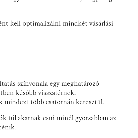
ént kell optimalizálni mindkét vásárlási
áltatás színvonala egy meghatározó
etben később visszatérnek.
 mindezt több csatornán keresztül.
rlók túl akarnak esni minél gyorsabban az
ténik.