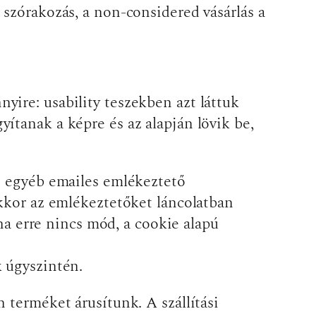
szórakozás, a non-considered vásárlás a
ire: usability teszekben azt láttuk
ítanak a képre és az alapján lövik be,
z egyéb emailes emlékeztető
akkor az emlékeztetőket láncolatban
 ha erre nincs mód, a cookie alapú
k úgyszintén.
 terméket árusítunk. A szállítási