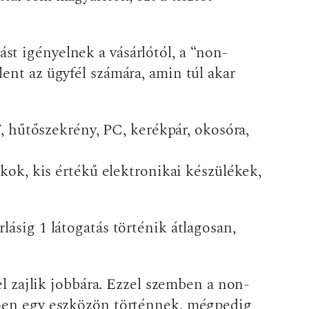
t igényelnek a vásárlótól, a “non-
ent az ügyfél számára, amin túl akar
 hűtőszekrény, PC, kerékpár, okosóra,
ok, kis értékű elektronikai készülékek,
ásig 1 látogatás történik átlagosan,
el zajlik jobbára. Ezzel szemben a non-
mzően egy eszközön történnek, mégpedig