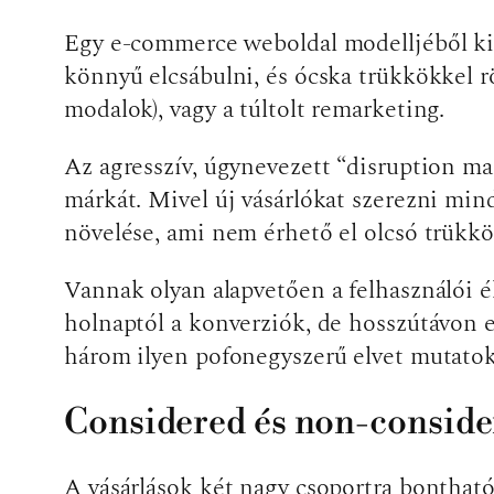
Egy e-commerce weboldal modelljéből kif
könnyű elcsábulni, és ócska trükkökkel r
modalok), vagy a túltolt remarketing.
Az agresszív, úgynevezett “disruption ma
márkát. Mivel új vásárlókat szerezni mind
növelése, ami nem érhető el olcsó trükkö
Vannak olyan alapvetően a felhasználói 
holnaptól a konverziók, de hosszútávon 
három ilyen pofonegyszerű elvet mutatok
Considered és non-consider
A vásárlások két nagy csoportra bontható