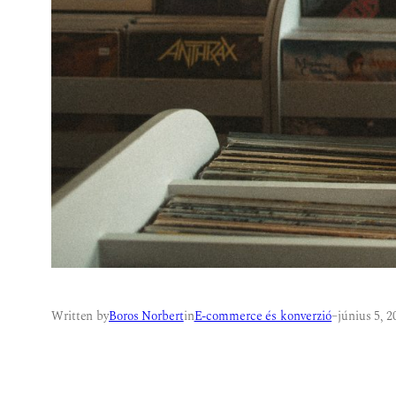
Written by
Boros Norbert
in
E-commerce és konverzió
–
június 5, 2