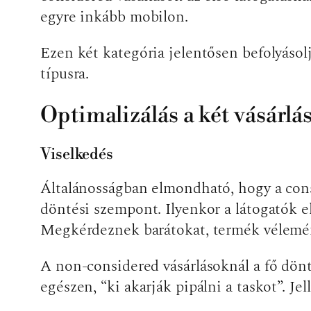
egyre inkább mobilon.
Ezen két kategória jelentősen befolyásolja
típusra.
Optimalizálás a két vásárlás
Viselkedés
Általánosságban elmondható, hogy a consi
döntési szempont. Ilyenkor a látogatók e
Megkérdeznek barátokat, termék vélemén
A non-considered vásárlásoknál a fő dönté
egészen, “ki akarják pipálni a taskot”. Je