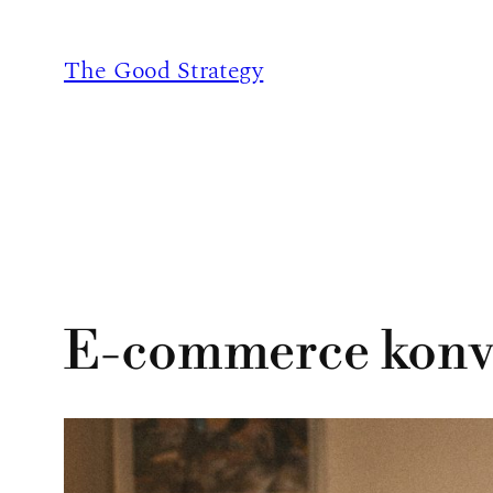
Ugrás
a
The Good Strategy
tartalomhoz
E-commerce konver