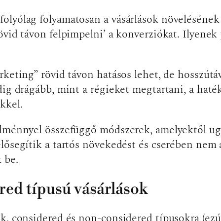
olyólag folyamatosan a vásárlások növelésének 
övid távon felpimpelni’ a konverziókat. Ilyenek
rketing” rövid távon hatásos lehet, de hosszútá
ig drágább, mint a régieket megtartani, a haték
kkel.
élménnyel összefüggő módszerek, amelyektől ug
elősegítik a tartós növekedést és cserében nem
 be.
ed típusú vásárlások
k, considered és non-considered típusokra (ezút