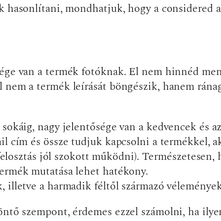
k hasonlítani, mondhatjuk, hogy a considered a 
ége van a termék fotóknak. El nem hinnéd menny
 nem a termék leírását böngészik, hanem ránagy
 sokáig, nagy jelentősége van a kedvencek és a
il cím és össze tudjuk kapcsolni a termékkel, 
p felosztás jól szokott működni). Természetesen,
termék mutatása lehet hatékony.
 illetve a harmadik féltől származó véleménye
öntő szempont, érdemes ezzel számolni, ha ilyen