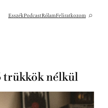
Esszék
Podcast
Rólam
Feliratkozom
Keresés
 trükkök nélkül