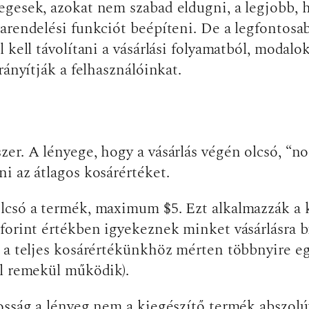
egesek, azokat nem szabad eldugni, a legjobb,
arendelési funkciót beépíteni. De a legfontosa
 kell távolítani a vásárlási folyamatból, modalo
rányítják a felhasználóinkat.
er. A lényege, hogy a vásárlás végén olcsó, “n
i az átlagos kosárértéket.
lcsó a termék, maximum $5. Ezt alkalmazzák a k
forint értékben igyekeznek minket vásárlásra bí
 a teljes kosárértékünkhöz mérten többnyire eg
ól remekül működik).
osság a lényeg nem a kiegészítő termék abszolút