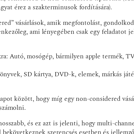
yat érez a szakterminusok fordítására).
ed” vásárlások, amik megfontolást, gondolkodás
nkezőleg, ami lényegében csak egy feladatot jel
ra: Autó, mosógép, bármilyen apple termék, TV,
nyvek, SD kártya, DVD-k, elemek, márkás játék
lapot között, hogy míg egy non-considered vásárl
 számolni.
hosszabb, és ez azt is jelenti, hogy multi-chann
nál bekövetkeznek szerencsés esetben és jelle