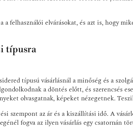
 a felhasználói elvárásokat, és azt is, hogy mik
i típusra
dered típusú vásárlásnál a minőség és a szolg
lgondolkodnak a döntés előtt, és szerencsés es
yeket olvasgatnak, képeket nézegetnek. Teszik
si szempont az ár és a kiszállítási idő. A vásá
llegénél fogva az ilyen vásárlás egy csatornán tör