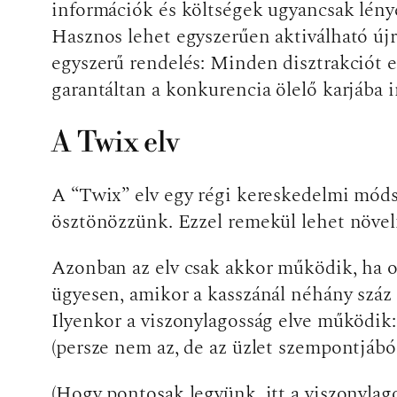
információk és költségek ugyancsak lény
Hasznos lehet egyszerűen aktiválható újr
egyszerű rendelés: Minden disztrakciót el
garantáltan a konkurencia ölelő karjába i
A Twix elv
A “Twix” elv egy régi kereskedelmi módsz
ösztönözzünk. Ezzel remekül lehet növeln
Azonban az elv csak akkor működik, ha o
ügyesen, amikor a kasszánál néhány száz 
Ilyenkor a viszonylagosság elve működik:
(persze nem az, de az üzlet szempontjáb
(Hogy pontosak legyünk, itt a viszonylag