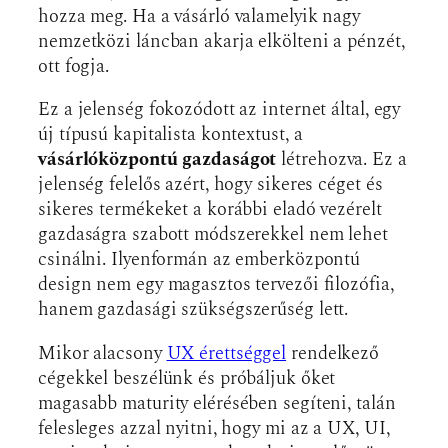
hozza meg. Ha a vásárló valamelyik nagy
nemzetközi láncban akarja elkölteni a pénzét,
ott fogja.
Ez a jelenség fokozódott az internet által, egy
új típusú kapitalista kontextust, a
vásárlóközpontú gazdaságot
létrehozva. Ez a
jelenség felelős azért, hogy sikeres céget és
sikeres termékeket a korábbi eladó vezérelt
gazdaságra szabott módszerekkel nem lehet
csinálni. Ilyenformán az emberközpontú
design nem egy magasztos tervezői filozófia,
hanem gazdasági szükségszerűség lett.
Mikor alacsony
UX érettséggel
rendelkező
cégekkel beszélünk és próbáljuk őket
magasabb maturity elérésében segíteni, talán
felesleges azzal nyitni, hogy mi az a UX, UI,