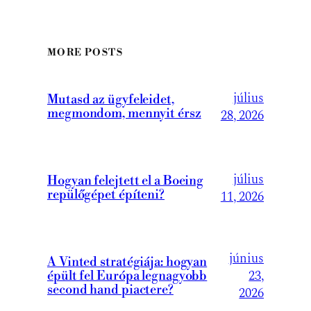
MORE POSTS
július
Mutasd az ügyfeleidet,
megmondom, mennyit érsz
28, 2026
július
Hogyan felejtett el a Boeing
repülőgépet építeni?
11, 2026
június
A Vinted stratégiája: hogyan
23,
épült fel Európa legnagyobb
second hand piactere?
2026