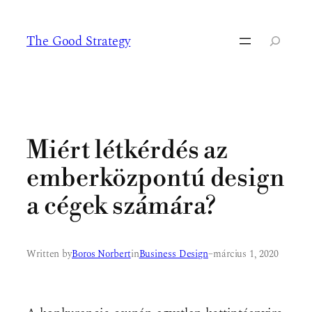
Ugrás
a
The Good Strategy
tartalomhoz
Keresés
Miért létkérdés az
emberközpontú design
a cégek számára?
Written by
Boros Norbert
in
Business Design
–
március 1, 2020