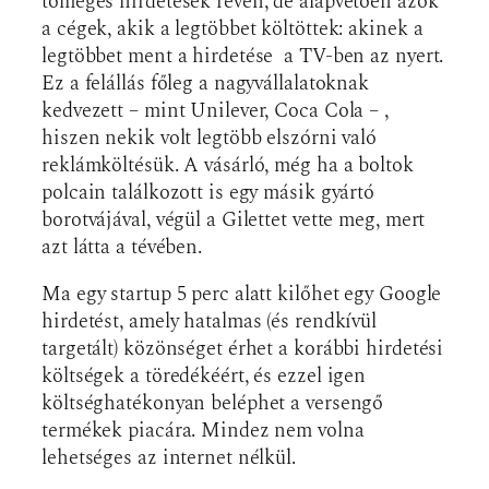
tömeges hirdetések révén, de alapvetően azok
a cégek, akik a legtöbbet költöttek: akinek a
legtöbbet ment a hirdetése a TV-ben az nyert.
Ez a felállás főleg a nagyvállalatoknak
kedvezett – mint Unilever, Coca Cola – ,
hiszen nekik volt legtöbb elszórni való
reklámköltésük. A vásárló, még ha a boltok
polcain találkozott is egy másik gyártó
borotvájával, végül a Gilettet vette meg, mert
azt látta a tévében.
Ma egy startup 5 perc alatt kilőhet egy Google
hirdetést, amely hatalmas (és rendkívül
targetált) közönséget érhet a korábbi hirdetési
költségek a töredékéért, és ezzel igen
költséghatékonyan beléphet a versengő
termékek piacára. Mindez nem volna
lehetséges az internet nélkül.