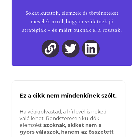
Sokat kutatok, elemzek és történeteket
mesélek arról, hogyan születnek jó
stratégiák – és miért buknak el a rosszak.
Ez a cikk nem mindenkinek szólt.
Ha végigolvastad, a hírlevél is neked
való lehet. Rendszeresen küldök
elemzést
azoknak, akiket nem a
gyors válaszok, hanem az összetett