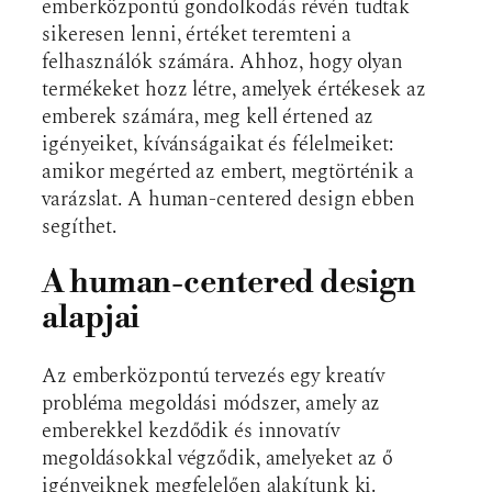
emberközpontú gondolkodás révén tudtak
sikeresen lenni, értéket teremteni a
felhasználók számára. Ahhoz, hogy olyan
termékeket hozz létre, amelyek értékesek az
emberek számára, meg kell értened az
igényeiket, kívánságaikat és félelmeiket:
amikor megérted az embert, megtörténik a
varázslat. A human-centered design ebben
segíthet.
A human-centered design
alapjai
Az emberközpontú tervezés egy kreatív
probléma megoldási módszer, amely az
emberekkel kezdődik és innovatív
megoldásokkal végződik, amelyeket az ő
igényeiknek megfelelően alakítunk ki.