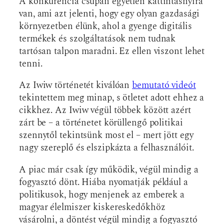
A konkurencia csupán egyetlen kattintásnyira
van, ami azt jelenti, hogy egy olyan gazdasági
környezetben élünk, ahol a gyenge digitális
termékek és szolgáltatások nem tudnak
tartósan talpon maradni. Ez ellen viszont lehet
tenni.
Az Iwiw történetét kiválóan
bemutató videót
tekintettem meg minap, s ötletet adott ehhez a
cikkhez. Az Iwiw végül többek között azért
zárt be – a történetet körüllengő politikai
szennytől tekintsünk most el – mert jött egy
nagy szereplő és elszipkázta a felhasználóit.
A piac már csak így működik, végül mindig a
fogyasztó dönt. Hiába nyomatják például a
politikusok, hogy menjenek az emberek a
magyar élelmiszer kiskereskedőkhöz
vásárolni, a döntést végül mindig a fogyasztó