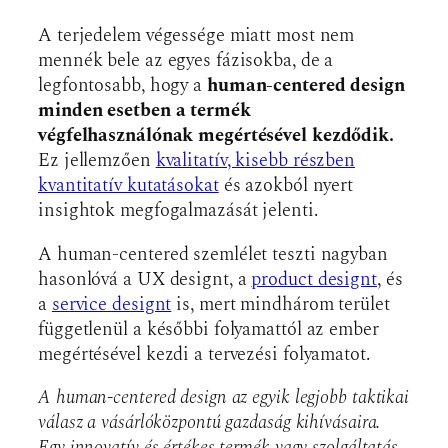
A terjedelem végessége miatt most nem
mennék bele az egyes fázisokba, de a
legfontosabb, hogy a
human-centered design
minden esetben a termék
végfelhasználónak megértésével kezdődik.
Ez jellemzően
kvalitatív, kisebb részben
kvantitatív kutatásokat
és azokból nyert
insightok megfogalmazását jelenti.
A human-centered szemlélet teszti nagyban
hasonlóvá a UX designt, a
product designt
, és
a
service designt
is, mert mindhárom terület
függetlenül a későbbi folyamattól az ember
megértésével kezdi a tervezési folyamatot.
A human-centered design az egyik legjobb taktikai
válasz a vásárlóközpontú gazdaság kihívásaira.
Egy innovatív és értékes termék vagy szolgáltatás