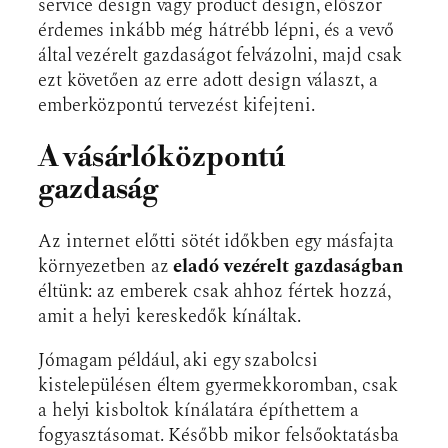
service design vagy product design, először
érdemes inkább még hátrébb lépni, és a vevő
által vezérelt gazdaságot felvázolni, majd csak
ezt követően az erre adott design választ, a
emberközpontú tervezést kifejteni.
A vásárlóközpontú
gazdaság
Az internet előtti sötét időkben egy másfajta
környezetben az
eladó vezérelt gazdaságban
éltünk: az emberek csak ahhoz fértek hozzá,
amit a helyi kereskedők kínáltak.
Jómagam például, aki egy szabolcsi
kistelepülésen éltem gyermekkoromban, csak
a helyi kisboltok kínálatára építhettem a
fogyasztásomat. Később mikor felsőoktatásba