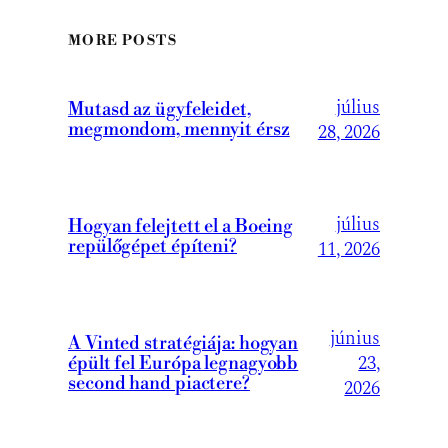
MORE POSTS
július
Mutasd az ügyfeleidet,
megmondom, mennyit érsz
28, 2026
július
Hogyan felejtett el a Boeing
repülőgépet építeni?
11, 2026
június
A Vinted stratégiája: hogyan
23,
épült fel Európa legnagyobb
second hand piactere?
2026