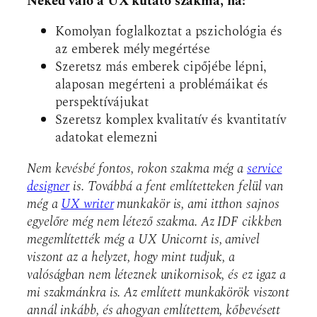
Neked való a UX kutató szakma, ha:
Komolyan foglalkoztat a pszichológia és
az emberek mély megértése
Szeretsz más emberek cipőjébe lépni,
alaposan megérteni a problémáikat és
perspektívájukat
Szeretsz komplex kvalitatív és kvantitatív
adatokat elemezni
Nem kevésbé fontos, rokon szakma még a
service
designer
is. Továbbá a fent említetteken felül van
még a
UX writer
munkakör is, ami itthon sajnos
egyelőre még nem létező szakma. Az IDF cikkben
megemlítették még a UX Unicornt is, amivel
viszont az a helyzet, hogy mint tudjuk, a
valóságban nem léteznek unikornisok, és ez igaz a
mi szakmánkra is. Az említett munkakörök viszont
annál inkább, és ahogyan említettem, kőbevésett