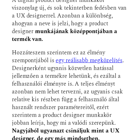
A digital product designer munkakör
viszonylag új, és sok tekintetben fedésben van
a UX designerrel. Azonban a különbség,
ahogyan a neve is jelzi, hogy a product
designer
munkájának középpontjában a
termék van.
Hozzáteszem szerintem ez az élmény
szempontjából is
egy reálisabb megközelítés
.
Designerként ugyanis közvetlen hatással
jellemzően a termékre lehetünk, és ezáltal a
felhasználói élményre is. A teljes élményt
azonban nem lehet tervezni, az ugyanis csak
relative kis részben függ a felhasználó által
használt rendszer paramétereitől, ezért
szerintem a product designer munkakör
jobban leírja, hogy mi a valódi szerepünk.
Nagyjából ugyanazt csináljuk mint a UX
designer, de egy más mindsetben.