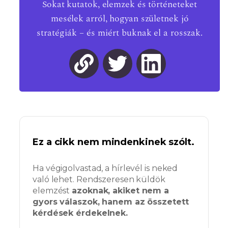
Sokat kutatok, elemzek és történeteket
mesélek arról, hogyan születnek jó
stratégiák – és miért buknak el a rosszak.
Ez a cikk nem mindenkinek szólt.
Ha végigolvastad, a hírlevél is neked
való lehet. Rendszeresen küldök
elemzést
azoknak, akiket nem a
gyors válaszok, hanem az összetett
kérdések érdekelnek.