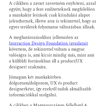
A cikkben a zavart szeretném enyhíteni, azzal
együtt, hogy a fent említetteknek megfelelően
a munkakör leírások csak kiindulási alapot
jelenthetnek, illetve arra is tekintettel, hogy az
egyes területek folyamatos változásban állnak.
A meghatározásokhoz jellemzően az
Interaction Design Foundation javaslatait
követtem, de tekintettel voltam a magyar
valóságra is, ami kicsit mindig más, mint ami
a külföldi forrásokban áll a product/UX
designeri szakmára.
Jómagam két munkakörben
dolgoztam/dolgozom, UX és product
designerként, így ezekről tudok aktuálisabb
információkkal szolgálni.
A cikkben a Magyarországon fellelhető 4