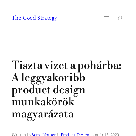
Ugrás
a
The Good Strategy
tartalomhoz
Keresés
Tiszta vizet a pohárba:
A leggyakoribb
product design
munkakörök
magyarázata
Written by
Boros Norbert
in
Product Design
–
január 12, 2020