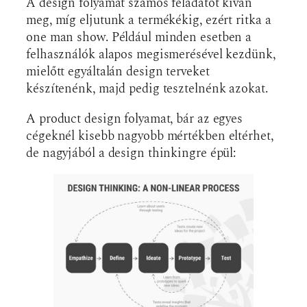
A design folyamat számos feladatot kíván
meg, míg eljutunk a termékékig, ezért ritka a
one man show. Például minden esetben a
felhasználók alapos megismerésével kezdünk,
mielőtt egyáltalán design terveket
készítenénk, majd pedig tesztelnénk azokat.
A product design folyamat, bár az egyes
cégeknél kisebb nagyobb mértékben eltérhet,
de nagyjából a design thinkingre épül: