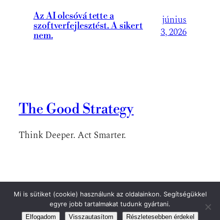
Az AI olcsóvá tette a
június
szoftverfejlesztést. A sikert
3, 2026
nem.
The Good Strategy
Think Deeper. Act Smarter.
Mi is sütiket (cookie) használunk az oldalainkon. Segítségükkel
A blog tartalmait csak a szerző engedélyével lehet átvenni.
egyre jobb tartalmakat tudunk gyártani.
Elfogadom
Visszautasítom
Részletesebben érdekel