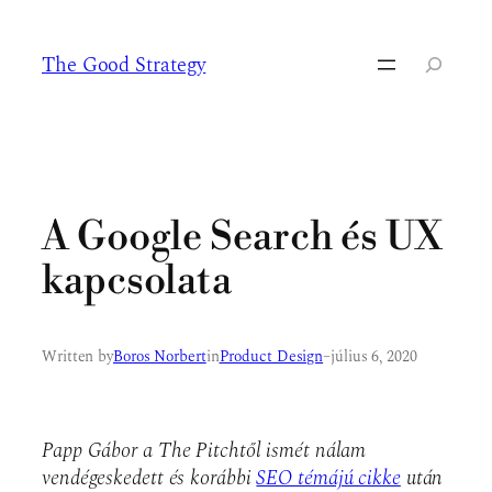
Ugrás
a
The Good Strategy
tartalomhoz
Keresés
A Google Search és UX
kapcsolata
Written by
Boros Norbert
in
Product Design
–
július 6, 2020
Papp Gábor a The Pitchtől ismét nálam
vendégeskedett és korábbi
SEO témájú cikke
után