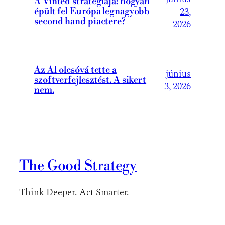
A Vinted stratégiája: hogyan
23,
épült fel Európa legnagyobb
second hand piactere?
2026
Az AI olcsóvá tette a
június
szoftverfejlesztést. A sikert
3, 2026
nem.
The Good Strategy
Think Deeper. Act Smarter.