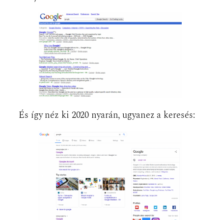
És így néz ki 2020 nyarán, ugyanez a keresés: