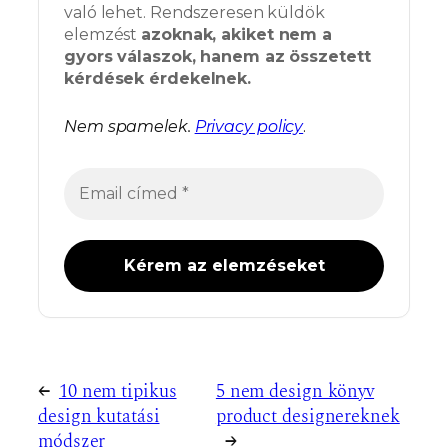
való lehet. Rendszeresen küldök
elemzést
azoknak, akiket nem a
gyors válaszok, hanem az összetett
kérdések érdekelnek.
Nem spamelek.
Privacy policy
.
←
10 nem tipikus
5 nem design könyv
design kutatási
product designereknek
módszer
→