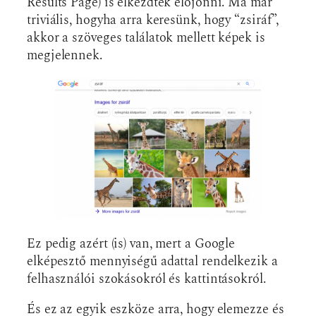
Results Page) is elkezdtek előjönni. Ma már
triviális, hogyha arra keresünk, hogy “zsiráf”,
akkor a szöveges találatok mellett képek is
megjelennek.
Ez pedig azért (is) van, mert a Google
elképesztő mennyiségű adattal rendelkezik a
felhasználói szokásokról és kattintásokról.
És ez az egyik eszköze arra, hogy elemezze és