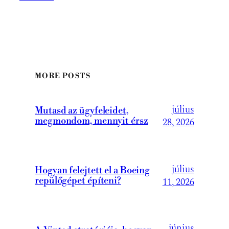
MORE POSTS
július
Mutasd az ügyfeleidet,
megmondom, mennyit érsz
28, 2026
július
Hogyan felejtett el a Boeing
repülőgépet építeni?
11, 2026
június