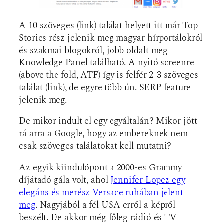
A 10 szöveges (link) találat helyett itt már Top
Stories rész jelenik meg magyar hírportálokról
és szakmai blogokról, jobb oldalt meg
Knowledge Panel található. A nyitó screenre
(above the fold, ATF) így is felfér 2-3 szöveges
találat (link), de egyre több ún. SERP feature
jelenik meg.
De mikor indult el egy egyáltalán? Mikor jött
rá arra a Google, hogy az embereknek nem
csak szöveges találatokat kell mutatni?
Az egyik kiindulópont a 2000-es Grammy
díjátadó gála volt, ahol
Jennifer Lopez egy
elegáns és merész Versace ruhában jelent
meg
. Nagyjából a fél USA erről a képről
beszélt. De akkor még főleg rádió és TV