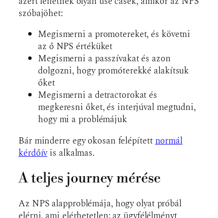
azért lehetnek olyan use casek, amikor az NPS
szóbajöhet:
Megismerni a promotereket, és követni
az ő NPS értéküket
Megismerni a passzívakat és azon
dolgozni, hogy promóterekké alakítsuk
őket
Megismerni a detractorokat és
megkeresni őket, és interjúval megtudni,
hogy mi a problémájuk
Bár minderre egy okosan felépített
normál
kérdőív
is alkalmas.
A teljes journey mérése
Az NPS alapproblémája, hogy olyat próbál
elérni, ami elérhetetlen: az ügyfélélményt