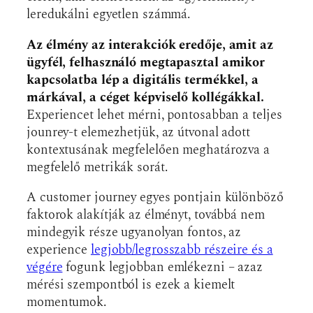
leredukálni egyetlen számmá.
Az élmény az interakciók eredője, amit az
ügyfél, felhasználó megtapasztal amikor
kapcsolatba lép a digitális termékkel, a
márkával, a céget képviselő kollégákkal.
Experiencet lehet mérni, pontosabban a teljes
jounrey-t elemezhetjük, az útvonal adott
kontextusának megfelelően meghatározva a
megfelelő metrikák sorát.
A customer journey egyes pontjain különböző
faktorok alakítják az élményt, továbbá nem
mindegyik része ugyanolyan fontos, az
experience
legjobb/legrosszabb részeire és a
végére
fogunk legjobban emlékezni – azaz
mérési szempontból is ezek a kiemelt
momentumok.