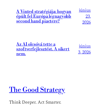
június
A Vinted stratégiája: hogyan
23,
épült fel Európa legnagyobb
second hand piactere?
2026
Az AI olcsóvá tette a
június
szoftverfejlesztést. A sikert
3, 2026
nem.
The Good Strategy
Think Deeper. Act Smarter.