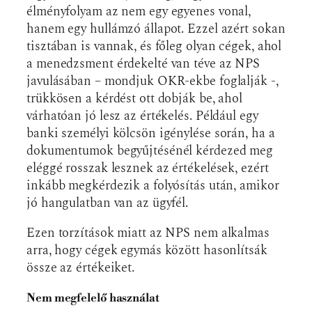
élményfolyam az nem egy egyenes vonal,
hanem egy hullámzó állapot. Ezzel azért sokan
tisztában is vannak, és főleg olyan cégek, ahol
a menedzsment érdekelté van téve az NPS
javulásában – mondjuk OKR-ekbe foglalják -,
trükkösen a kérdést ott dobják be, ahol
várhatóan jó lesz az értékelés. Például egy
banki személyi kölcsön igénylése során, ha a
dokumentumok begyűjtésénél kérdezed meg
eléggé rosszak lesznek az értékelések, ezért
inkább megkérdezik a folyósítás után, amikor
jó hangulatban van az ügyfél.
Ezen torzítások miatt az NPS nem alkalmas
arra, hogy cégek egymás között hasonlítsák
össze az értékeiket.
Nem megfelelő használat