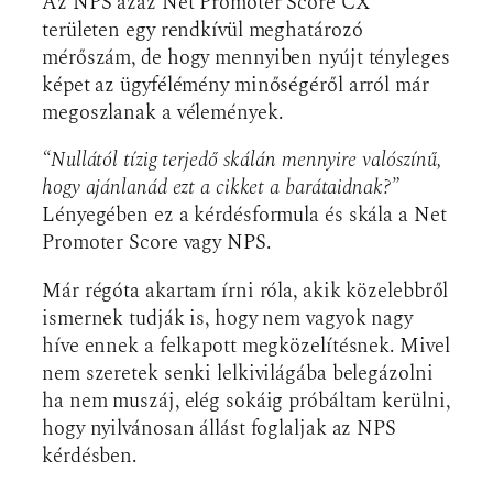
Az NPS azaz Net Promoter Score CX
területen egy rendkívül meghatározó
mérőszám, de hogy mennyiben nyújt tényleges
képet az ügyfélémény minőségéről arról már
megoszlanak a vélemények.
“Nullától tízig terjedő skálán mennyire valószínű,
hogy ajánlanád ezt a cikket a barátaidnak?”
Lényegében ez a kérdésformula és skála a Net
Promoter Score vagy NPS.
Már régóta akartam írni róla, akik közelebbről
ismernek tudják is, hogy nem vagyok nagy
híve ennek a felkapott megközelítésnek. Mivel
nem szeretek senki lelkivilágába belegázolni
ha nem muszáj, elég sokáig próbáltam kerülni,
hogy nyilvánosan állást foglaljak az NPS
kérdésben.