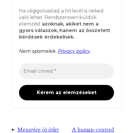
Ha végigolvastad, a hírlevél is neked
való lehet. Rendszeresen küldök
elemzést
azoknak, akiket nem a
gyors válaszok, hanem az összetett
kérdések érdekelnek.
Nem spamelek.
Privacy policy
.
←
Mennyire jó ötlet
A human-centred