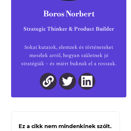
Boros Norbert
Strategic Thinker & Product Builder
Sokat kutatok, elemzek és történeteket
mesélek arról, hogyan születnek jó
stratégiák – és miért buknak el a rosszak.
Ez a cikk nem mindenkinek szólt.