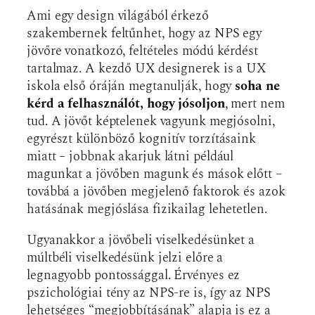
Ami egy design világából érkező
szakembernek feltűnhet, hogy az NPS egy
jövőre vonatkozó, feltételes módú kérdést
tartalmaz. A kezdő UX designerek is a UX
iskola első óráján megtanulják, hogy
soha ne
kérd a felhasználót, hogy jósoljon
, mert nem
tud. A jövőt képtelenek vagyunk megjósolni,
egyrészt különböző kognitív torzításaink
miatt – jobbnak akarjuk látni például
magunkat a jövőben magunk és mások előtt –
továbbá a jövőben megjelenő faktorok és azok
hatásának megjóslása fizikailag lehetetlen.
Ugyanakkor a jövőbeli viselkedésünket a
múltbéli viselkedésünk jelzi előre a
legnagyobb pontossággal. Érvényes ez
pszichológiai tény az NPS-re is, így az NPS
lehetséges “megjobbításának” alapja is ez a