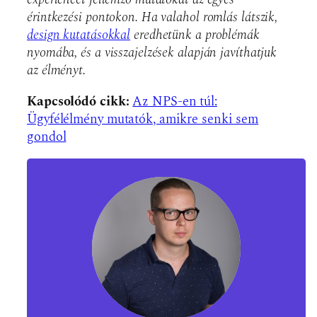
érintkezési pontokon. Ha valahol romlás látszik,
design kutatásokkal
eredhetünk a problémák
nyomába, és a visszajelzések alapján javíthatjuk
az élményt.
Kapcsolódó cikk:
Az NPS-en túl:
Ügyfélélmény mutatók, amikre senki sem
gondol