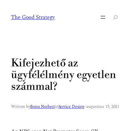
Ugrás
a
The Good Strategy
tartalomhoz
Keresés
Kifejezhető az
ügyfélélmény egyetlen
számmal?
Written by
Boros Norbert
in
Service Design
–
augusztus 15, 2021