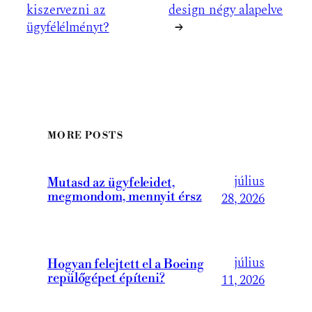
kiszervezni az
design négy alapelve
ügyfélélményt?
→
MORE POSTS
július
Mutasd az ügyfeleidet,
megmondom, mennyit érsz
28, 2026
július
Hogyan felejtett el a Boeing
repülőgépet építeni?
11, 2026