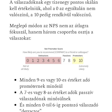
A válaszadóknak egy tizenegy pontos skálán
kell értékelniük, ahol a 0 az egyáltalán nem
valószínű, a 10 pedig rendkívül valószínű.
Meglepő módon az NPS nem az átlagra
fókuszál, hanem három csoportba osztja a
válaszokat:
Minden 9-es vagy 10-es értéket adó
promóternek minősül
A 7-es vagy 8-as értéket adók passzív
válaszadónak minősülnek
És minden 0-tól 6-ig pontozó válaszadó
“detractor”