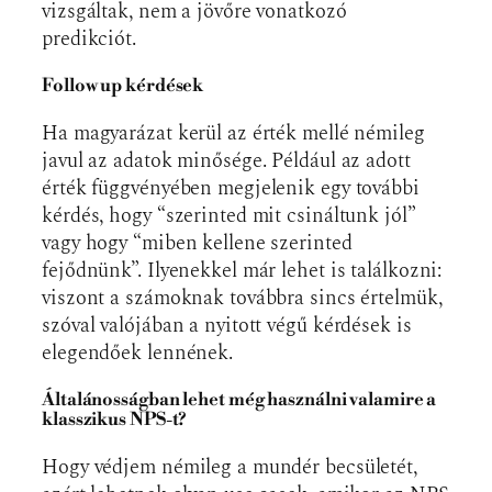
vizsgáltak, nem a jövőre vonatkozó
predikciót.
Follow up kérdések
Ha magyarázat kerül az érték mellé némileg
javul az adatok minősége. Például az adott
érték függvényében megjelenik egy további
kérdés, hogy “szerinted mit csináltunk jól”
vagy hogy “miben kellene szerinted
fejődnünk”. Ilyenekkel már lehet is találkozni:
viszont a számoknak továbbra sincs értelmük,
szóval valójában a nyitott végű kérdések is
elegendőek lennének.
Általánosságban lehet még használni valamire a
klasszikus NPS-t?
Hogy védjem némileg a mundér becsületét,