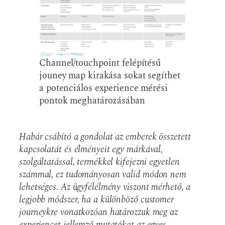
Channel/touchpoint felépítésű
jouney map kirakása sokat segíthet
a potenciálos experience mérési
pontok meghatározásában
Habár csábító a gondolat az emberek összetett
kapcsolatát és élményeit egy márkával,
szolgáltatással, termékkel kifejezni egyetlen
számmal, ez tudományosan valid módon nem
lehetséges. Az ügyfélélmény viszont mérhető, a
legjobb módszer, ha a különböző customer
journeykre vonatkozóan határozzuk meg az
experiencet jellemző mutatókat az egyes