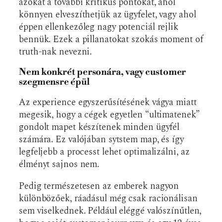
azokat a további kritikus pontokat, ahol
könnyen elveszíthetjük az ügyfelet, vagy ahol
éppen ellenkezőleg nagy potenciál rejlik
bennük. Ezek a pillanatokat szokás moment of
truth-nak nevezni.
Nem konkrét personára, vagy customer
szegmensre épül
Az experience egyszerűsítésének vágya miatt
megesik, hogy a cégek egyetlen “ultimatenek”
gondolt mapet készítenek minden ügyfél
számára. Ez valójában sytstem map, és így
legfeljebb a processt lehet optimalizálni, az
élményt sajnos nem.
Pedig természetesen az emberek nagyon
különbözőek, ráadásul még csak racionálisan
sem viselkednek. Például eléggé valószínűtlen,