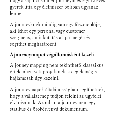
hogy a saját customer journeym és egy 12 éves
gyerek útja egy élelmiszer boltban ugyanaz
lenne.
A journeyknek mindig van egy főszereplője,
aki lehet egy persona, vagy customer
szegmens, amit kutatás alapú megértés
segíthet meghatározni.
A journeymapet végállomás
ként kezeli
A jouney mapping nem tekinthető klasszikus
értelemben vett projektnek, a cégek mégis
hajlamosak úgy kezelni.
A journeymapek általánosságban segíthetnek,
hogy a vállalat meg tudjon felelni az ügyfelei
elvárásainak. Azonban a journey nem egy
statikus és örökérvényű dokumentum.