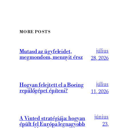
MORE POSTS
július
Mutasd az ügyfeleidet,
megmondom, mennyit érsz
28, 2026
július
Hogyan felejtett el a Boeing
repülőgépet építeni?
11, 2026
június
A Vinted stratégiája: hogyan
23,
épült fel Európa legnagyobb