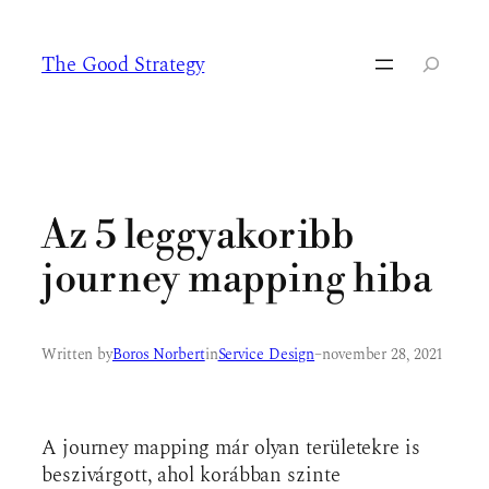
Ugrás
a
The Good Strategy
tartalomhoz
Keresés
Az 5 leggyakoribb
journey mapping hiba
Written by
Boros Norbert
in
Service Design
–
november 28, 2021
A journey mapping már olyan területekre is
beszivárgott, ahol korábban szinte