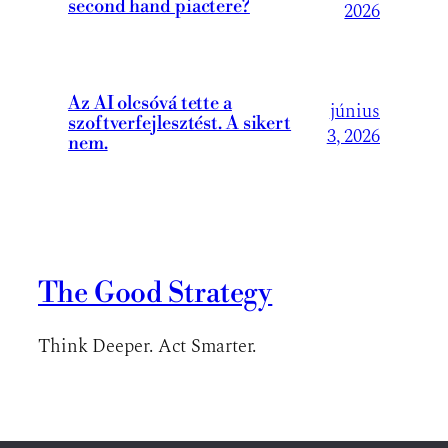
second hand piactere?
2026
Az AI olcsóvá tette a
június
szoftverfejlesztést. A sikert
3, 2026
nem.
The Good Strategy
Think Deeper. Act Smarter.