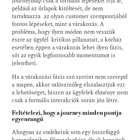
journeymap csak a formális lépéseket írja le,
például az űrlapok kitöltését, de nem
tartalmazza az olyan customer szempontjából
fontos lépéseket, mint a várakozás. A
probléma, hogy ilyen módon nem vesszük
észre az ügyfél kritikus pillanatait, a kórház
esetében éppen a várakozás lehet ilyen fázis,
sőt az egyik legfontosabb momentumot is
jelentheti.
Ha a várakozási fázis szó szerint nem szerepel
a mapen, akkor valószínűleg elszalasztjuk ezt
a lehetőséget, hiszen az ügyfelek élménye nem
csak a formális interakciók során jön létre.
Feltételezi, hogy a journey minden pontja
egyenrangú
Ahogyan az emlékeink sem egy összefüggő