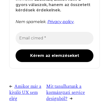
gyors válaszok, hanem az összetett
kérdések érdekelnek.
Nem spamelek.
Privacy policy
.
←
Amikor már a
Mit tanulhatunk a
kiváló UX sem
kormányzati service
elég
designból?
→