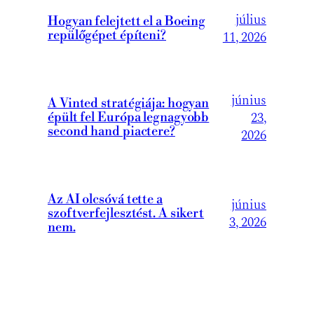
július
Hogyan felejtett el a Boeing
repülőgépet építeni?
11, 2026
június
A Vinted stratégiája: hogyan
23,
épült fel Európa legnagyobb
second hand piactere?
2026
Az AI olcsóvá tette a
június
szoftverfejlesztést. A sikert
3, 2026
nem.