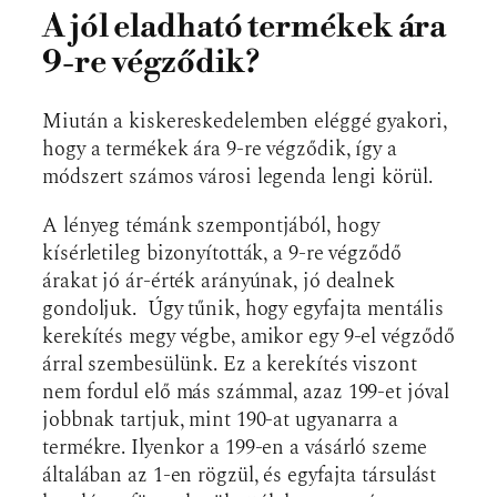
A jól eladható termékek ára
9-re végződik?
Miután a kiskereskedelemben eléggé gyakori,
hogy a termékek ára 9-re végződik, így a
módszert számos városi legenda lengi körül.
A lényeg témánk szempontjából, hogy
kísérletileg bizonyították, a 9-re végződő
árakat jó ár-érték arányúnak, jó dealnek
gondoljuk. Úgy tűnik, hogy egyfajta mentális
kerekítés megy végbe, amikor egy 9-el végződő
árral szembesülünk. Ez a kerekítés viszont
nem fordul elő más számmal, azaz 199-et jóval
jobbnak tartjuk, mint 190-at ugyanarra a
termékre. Ilyenkor a 199-en a vásárló szeme
általában az 1-en rögzül, és egyfajta társulást