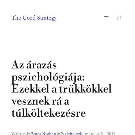
Ugrás
a
The Good Strategy
tartalomhoz
Keresés
Az árazás
pszichológiája:
Ezekkel a trükkökkel
vesznek rá a
túlköltekezésre
Written by
Boros Norbert
in
Pszichológia
–
március 31, 2019