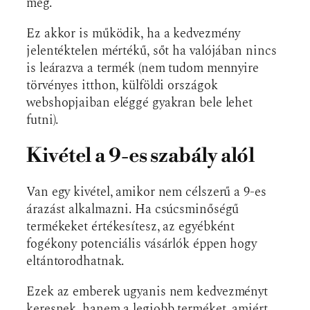
meg.
Ez akkor is működik, ha a kedvezmény
jelentéktelen mértékű, sőt ha valójában nincs
is leárazva a termék (nem tudom mennyire
törvényes itthon, külföldi országok
webshopjaiban eléggé gyakran bele lehet
futni).
Kivétel a 9-es szabály alól
Van egy kivétel, amikor nem célszerű a 9-es
árazást alkalmazni. Ha csúcsminőségű
termékeket értékesítesz, az egyébként
fogékony potenciális vásárlók éppen hogy
eltántorodhatnak.
Ezek az emberek ugyanis nem kedvezményt
keresnek, hanem a legjobb terméket, amiért