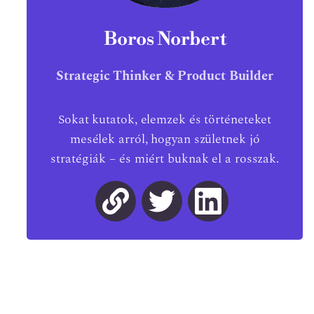
Boros Norbert
Strategic Thinker & Product Builder
Sokat kutatok, elemzek és történeteket
mesélek arról, hogyan születnek jó
stratégiák – és miért buknak el a rosszak.