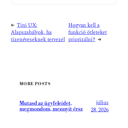
←
Tini UX:
Hogyan kell a
Alapszabályok, ha
funkció ötleteket
tizenéveseknek tervezel
priorizálni?
→
MORE POSTS
július
Mutasd az ügyfeleidet,
megmondom, mennyit érsz
28, 2026