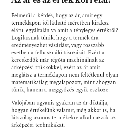
Az ár és az érték korrelál?
Felmerül a kérdés, hogy az ár, amit egy
terméklapon jól látható méretben kiraksz
elárul egyáltalán valamit a tényleges értékről?
Logikusnak tűnik, hogy a termék ára
eredményezhet vásárlást, vagy rosszabb
esetben a felhasználó távozását. Ezért a
kereskedők már régóta machinálnak az
árképzési trükkökkel, ezért az ár amit
meglátsz a terméklapon nem feltétlenül olyan
matematikailag megalapozott, mint ahogyan
tűnik, hanem a meggyőzés egyik eszköze.
Valójában ugyanis gyakran az ár diktálja,
hogyan értékelünk valamit, még akkor is, ha
látszólag azonos termékekre alkalmazzák az
árképzési technikákat.