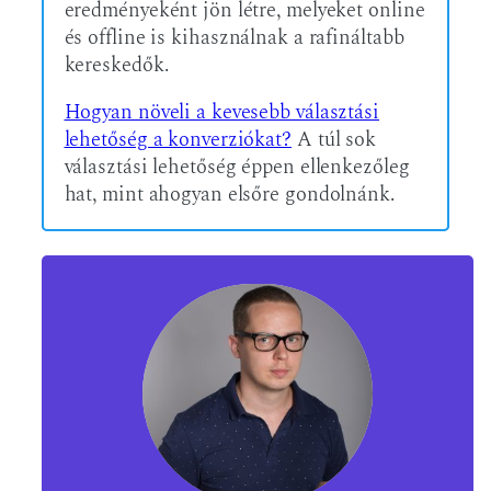
eredményeként jön létre, melyeket online
és offline is kihasználnak a rafináltabb
kereskedők.
Hogyan növeli a kevesebb választási
lehetőség a konverziókat?
A túl sok
választási lehetőség éppen ellenkezőleg
hat, mint ahogyan elsőre gondolnánk.