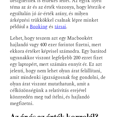
designernek is érdekes lehet. Az egyik ilyen
téma az ár és az érték viszonya, hogy létezik-e
egyáltalán jó ár-érték arány, és milyen
árképzési trükkökkel csalnak lépre minket
például a
Booking
és
társai
.
Lehet, hogy teszem azt egy Macbookért
hajlandó vagy 400 ezer forintot fizetni, mert
ekkora értéket képvisel számodra. Egy barátod
ugyanakkor viszont legfeljebb 200 ezret fizet
egy laptopért, mert számára ennyit ér. Ez azt
jelenti, hogy nem lehet olyan árat felállítani,
amit mindenki igazságosnak fog gondolni, de
olyan árat viszont mutathatunk, amit a
célközönségünk a relativitás erejével
könnyedén meg tud ítélni, és hajlandó
megfizetni.