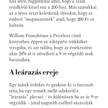
hoz létre, függetlenül attól, hogy a szám
rendkívül közel van a 200-hoz. Más szavakkal
az a téves érzet keletkezik ilyenkor, hogy az
embert “megmentették” attól, hogy 200 Ft-ot
költsön.
William Poundstone a Priceless című
könyvében éppen az árképzési trükköket
vizsgálta, és azt találta, hogy az értékesítést
akár 24%-al is növelheti a 9-re végződő árak
használata.
A leárazás ereje
Egy másik érdekes és gyakran ki is használt
tény, ha egy termék mellé odakerül a
“leárazás” plecsni – és különösen ha az ár 9-re
végződik – jóval nagyobb eséllyel vásárolják