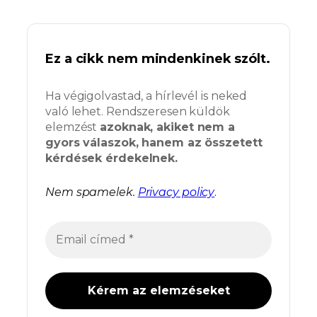
Ez a cikk nem mindenkinek szólt.
Ha végigolvastad, a hírlevél is neked
való lehet. Rendszeresen küldök
elemzést
azoknak, akiket nem a
gyors válaszok, hanem az összetett
kérdések érdekelnek.
Nem spamelek.
Privacy policy
.