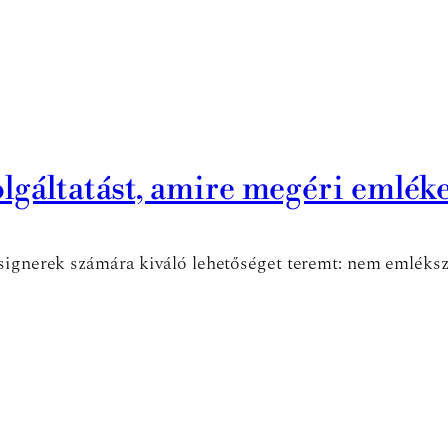
olgáltatást, amire megéri emlék
signerek számára kiváló lehetőséget teremt: nem emlékszü