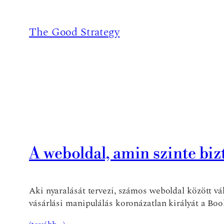
Ugrás
a
The Good Strategy
tartalomhoz
A weboldal, amin szinte biz
Aki nyaralását tervezi, számos weboldal között vá
vásárlási manipulálás koronázatlan királyát a Boo