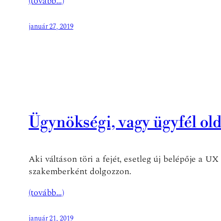
(tovább…)
január 27, 2019
Ügynökségi, vagy ügyfél ol
Aki váltáson töri a fejét, esetleg új belépője a 
szakemberként dolgozzon.
(tovább…)
január 21, 2019