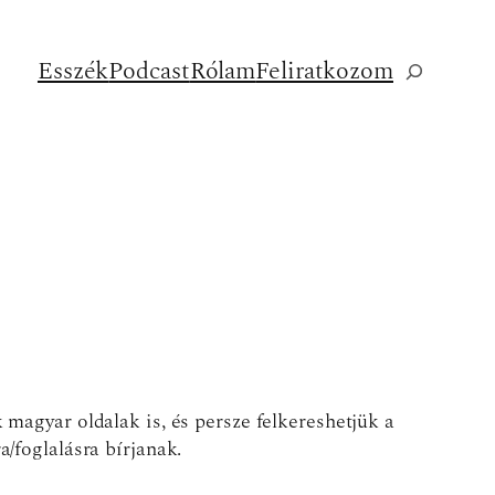
Esszék
Podcast
Rólam
Feliratkozom
Keresés
 magyar oldalak is, és persze felkereshetjük a
/foglalásra bírjanak.