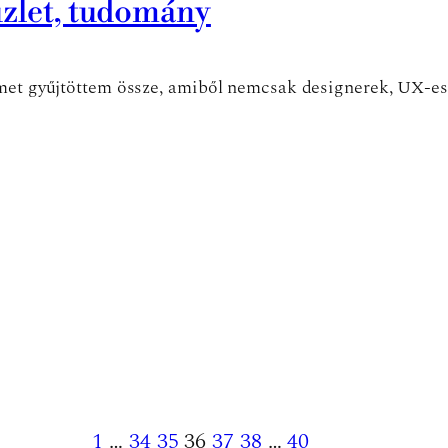
üzlet, tudomány
imet gyűjtöttem össze, amiből nemcsak designerek, UX-e
1
…
34
35
36
37
38
…
40