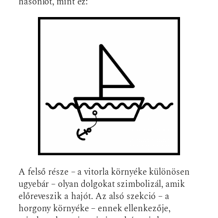
hasonlót, mint ez:
A felső része – a vitorla környéke különösen
ugyebár – olyan dolgokat szimbolizál, amik
előreveszik a hajót. Az alsó szekció – a
horgony környéke – ennek ellenkezője,