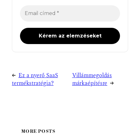
←
Ez a nyerő SaaS
Villámmegoldás
termékstratégia?
márkaépítésre
→
MORE POSTS