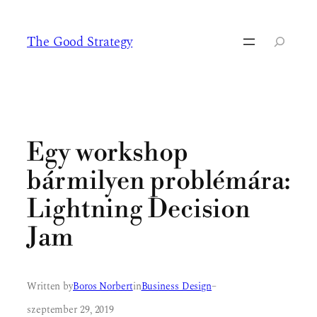
Ugrás
a
The Good Strategy
tartalomhoz
Keresés
Egy workshop
bármilyen problémára:
Lightning Decision
Jam
Written by
Boros Norbert
in
Business Design
–
szeptember 29, 2019