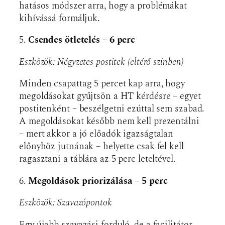
hatásos módszer arra, hogy a problémákat
kihívássá formáljuk.
5.
Csendes ötletelés – 6 perc
Eszközök: Négyzetes postitek (eltérő színben)
Minden csapattag 5 percet kap arra, hogy
megoldásokat gyűjtsön a HT kérdésre – egyet
postitenként – beszélgetni ezúttal sem szabad.
A megoldásokat később nem kell prezentálni
– mert akkor a jó előadók igazságtalan
előnyhöz jutnának – helyette csak fel kell
ragasztani a táblára az 5 perc leteltével.
6.
Megoldások priorizálása – 5 perc
Eszközök: Szavazópontok
Egy újabb szavazási forduló, de a facilitátor