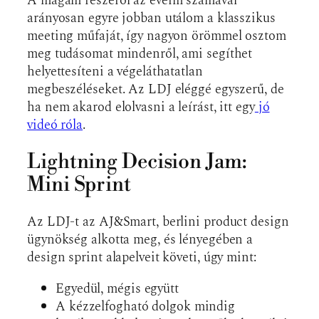
A magam részéről az éveim számával
arányosan egyre jobban utálom a klasszikus
meeting műfaját, így nagyon örömmel osztom
meg tudásomat mindenről, ami segíthet
helyettesíteni a végeláthatatlan
megbeszéléseket. Az LDJ eléggé egyszerű, de
ha nem akarod elolvasni a leírást, itt egy
jó
videó róla
.
Lightning Decision Jam:
Mini Sprint
Az LDJ-t az AJ&Smart, berlini product design
ügynökség alkotta meg, és lényegében a
design sprint alapelveit követi, úgy mint:
Egyedül, mégis együtt
A kézzelfogható dolgok mindig