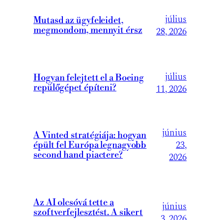
július
Mutasd az ügyfeleidet,
megmondom, mennyit érsz
28, 2026
július
Hogyan felejtett el a Boeing
repülőgépet építeni?
11, 2026
június
A Vinted stratégiája: hogyan
23,
épült fel Európa legnagyobb
second hand piactere?
2026
Az AI olcsóvá tette a
június
szoftverfejlesztést. A sikert
3, 2026