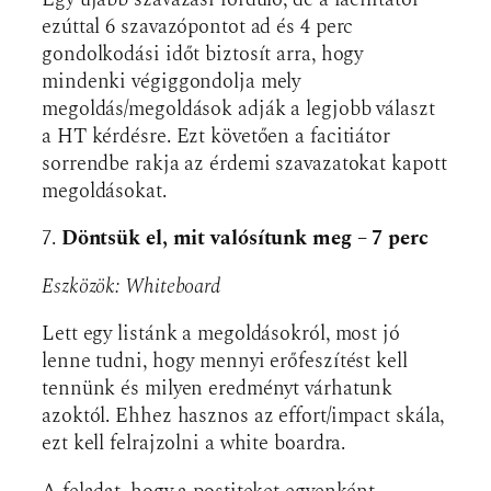
ezúttal 6 szavazópontot ad és 4 perc
gondolkodási időt biztosít arra, hogy
mindenki végiggondolja mely
megoldás/megoldások adják a legjobb választ
a HT kérdésre. Ezt követően a facitiátor
sorrendbe rakja az érdemi szavazatokat kapott
megoldásokat.
7.
Döntsük el, mit valósítunk meg – 7 perc
Eszközök: Whiteboard
Lett egy listánk a megoldásokról, most jó
lenne tudni, hogy mennyi erőfeszítést kell
tennünk és milyen eredményt várhatunk
azoktól. Ehhez hasznos az effort/impact skála,
ezt kell felrajzolni a white boardra.