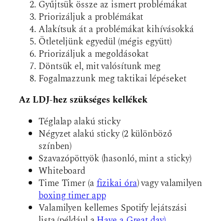
Gyűjtsük össze az ismert problémákat
Priorizáljuk a problémákat
Alakítsuk át a problémákat kihívásokká
Ötleteljünk egyedül (mégis együtt)
Priorizáljuk a megoldásokat
Döntsük el, mit valósítunk meg
Fogalmazzunk meg taktikai lépéseket
Az LDJ-hez szükséges kellékek
Téglalap alakú sticky
Négyzet alakú sticky (2 különböző
színben)
Szavazópöttyök (hasonló, mint a sticky)
Whiteboard
Time Timer (a
fizikai óra
) vagy valamilyen
boxing timer app
Valamilyen kellemes Spotify lejátszási
lista (például a
Have a Great day)