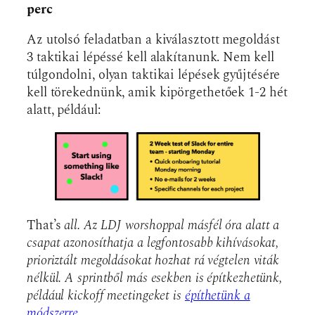
perc
Az utolsó feladatban a kiválasztott megoldást
3 taktikai lépéssé kell alakítanunk. Nem kell
túlgondolni, olyan taktikai lépések gyűjtésére
kell törekednünk, amik kipörgethetőek 1-2 hét
alatt, például:
That’s
all. Az LDJ worshoppal másfél óra alatt a
csapat azonosíthatja a legfontosabb kihívásokat,
prioriztált megoldásokat hozhat rá végtelen viták
nélkül. A sprintből más esekben is építkezhetünk,
például kickoff meetingeket is
építhetünk a
módszerre.