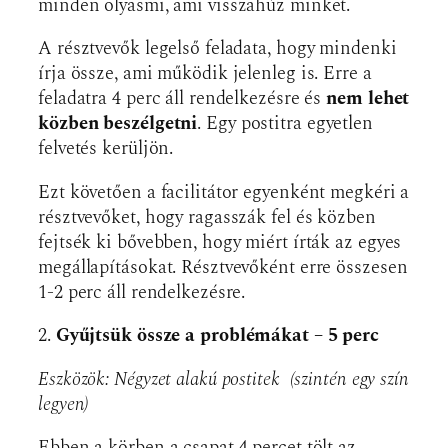
minden olyasmi, ami visszahúz minket.
A résztvevők legelső feladata, hogy mindenki
írja össze, ami működik jelenleg is. Erre a
feladatra 4 perc áll rendelkezésre és
nem lehet
közben beszélgetni
. Egy postitra egyetlen
felvetés kerüljön.
Ezt követően a facilitátor egyenként megkéri a
résztvevőket, hogy ragasszák fel és közben
fejtsék ki bővebben, hogy miért írták az egyes
megállapításokat. Résztvevőként erre összesen
1-2 perc áll rendelkezésre.
2.
Gyűjtsük össze a problémákat – 5 perc
Eszközök: Négyzet alakú postitek (szintén egy szín
legyen)
Ebben a körben a csapat 4 percet tölt az