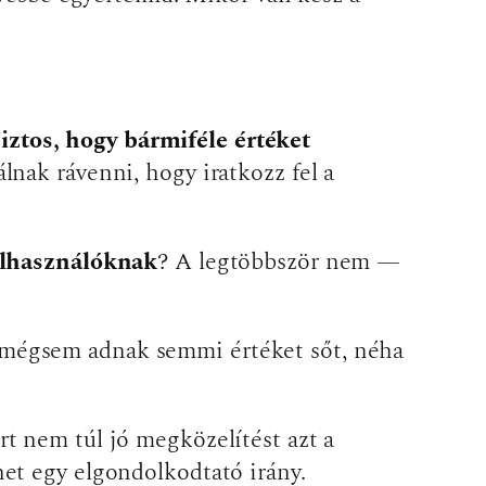
ztos, hogy bármiféle értéket
álnak rávenni, hogy iratkozz fel a
elhasználóknak
? A legtöbbször nem —
ót, mégsem adnak semmi értéket sőt, néha
ért nem túl jó megközelítést azt a
et egy elgondolkodtató irány.