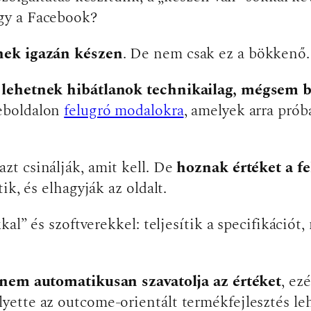
gy a Facebook?
nek igazán készen
. De nem csak ez a bökkenő.
 lehetnek hibátlanok technikailag, mégsem bi
weboldalon
felugró modalokra
, amelyek arra prób
t csinálják, amit kell. De
hoznak értéket a f
k, és elhagyják az oldalt.
kal” és szoftverekkel: teljesítik a specifikáci
r nem automatikusan szavatolja az értéket
, ez
ette az outcome-orientált termékfejlesztés leh