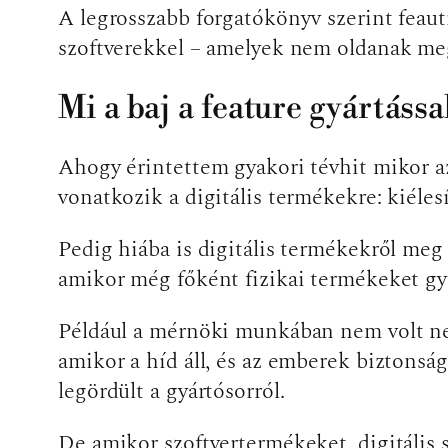
A legrosszabb forgatókönyv szerint feautre
szoftverekkel – amelyek nem oldanak meg
Mi a baj a feature gyártássa
Ahogy érintettem gyakori tévhit mikor 
vonatkozik a digitális termékekre: kiéle
Pedig hiába is digitális termékekről meg
amikor még főként fizikai termékeket gy
Például a mérnöki munkában nem volt neh
amikor a híd áll, és az emberek biztonság
legördült a gyártósorról.
De amikor szoftvertermékeket, digitális 