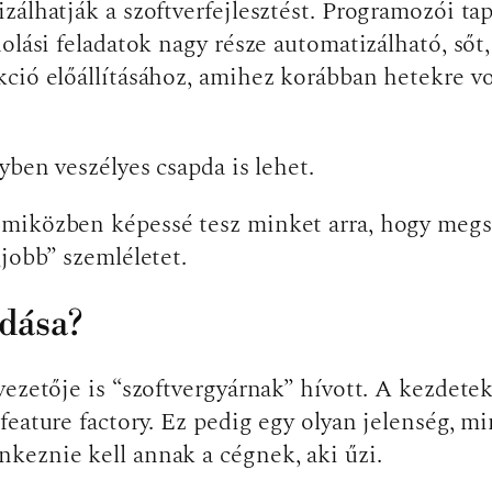
álhatják a szoftverfejlesztést. Programozói tapa
olási feladatok nagy része automatizálható, sőt
ció előállításához, amihez korábban hetekre vo
yben veszélyes csapda is lehet.
 miközben képessé tesz minket arra, hogy meg
„jobb” szemléletet.
ódása?
ezetője is “szoftvergyárnak” hívott. A kezdetek
eature factory. Ez pedig egy olyan jelenség, mi
keznie kell annak a cégnek, aki űzi.