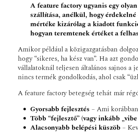
A feature factory ugyanis egy olyan
szállítása, anélkül, hogy érdekelné
mértéke kizárólag a kiadott funkc
hogyan teremtenek értéket a felha
Amikor például a közigazgatásban dolgozt
hogy “sikeres, ha kész van”. Ha azt gondo
vállalatoknál teljesen általános sajnos a 
nincs termék gondolkodás, ahol csak “üzle
A feature factory betegség tehát már rég
Gyorsabb fejlesztés
– Ami korábban 
Több “fejlesztő” (vagy inkább „vibe
Alacsonyabb belépési küszöb
– Kev