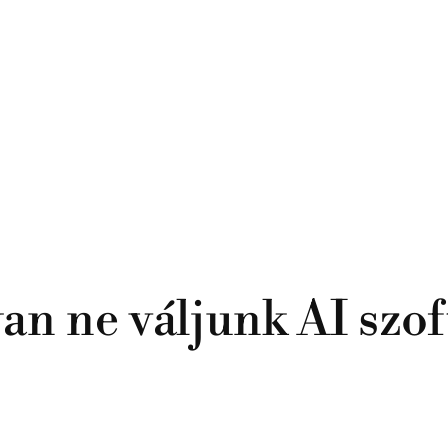
an ne váljunk AI szof