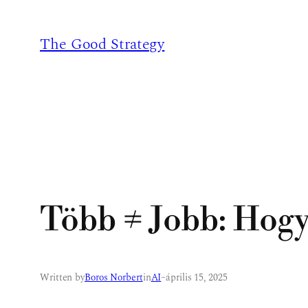
Ugrás
a
The Good Strategy
tartalomhoz
Több ≠ Jobb: Hogy
Written by
Boros Norbert
in
AI
–
április 15, 2025