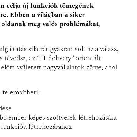
len célja új funkciók tömegének
tre. Ebben a világban a siker
e oldanak meg valós problémákat,
ltatás sikerét gyakran volt az a válasz,
 tévedsz, az “IT delivery” orientált
 előtt született nagyvállalatok zöme, ahol
felerősítheti:
dése
öbb ember képes szoftverek létrehozására
 funkciók létrehozásához