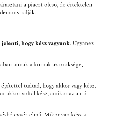
árasztani a piacot olcsó, de értéktelen
 demonstrálják.
t jelenti, hogy kész vagyunk
. Ugyanez
ójában annak a kornak az öröksége,
pítettél tudtad, hogy akkor vagy kész,
or akkor voltál kész, amikor az autó
evésbé egyértelmű. Mikor van kész a