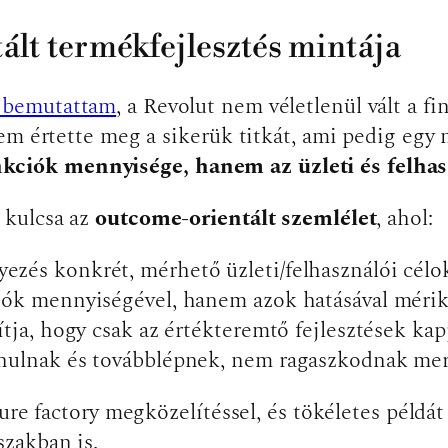
ált termékfejlesztés mintája
n bemutattam
, a Revolut nem véletlenül vált a f
em értette meg a sikerük titkát, ami pedig egy 
iók mennyisége, hanem az üzleti és felhas
 kulcsa az
outcome-orientált szemlélet
, ahol:
zés konkrét, mérhető üzleti/felhasználói célo
iók mennyiségével, hanem azok hatásával méri
tja, hogy csak az értékteremtő fejlesztések kap
anulnak és továbblépnek, nem ragaszkodnak mer
ure factory megközelítéssel, és tökéletes példát
zakban is.