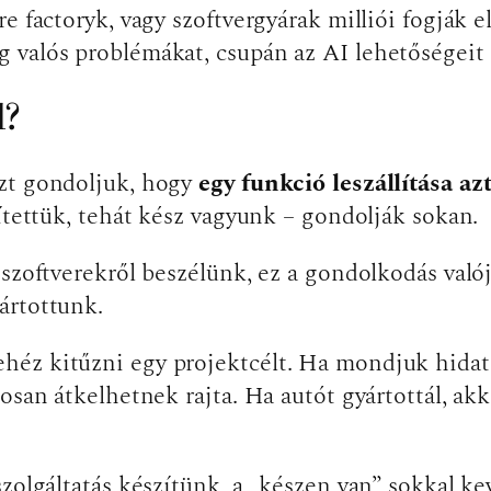
 factoryk, vagy szoftvergyárak milliói fogják el
 valós problémákat, csupán az AI lehetőségeit
l?
azt gondoljuk, hogy
egy funkció leszállítása az
sítettük, tehát kész vagyunk – gondolják sokan.
 szoftverekről beszélünk, ez a gondolkodás val
ártottunk.
éz kitűzni egy projektcélt. Ha mondjuk hidat é
osan átkelhetnek rajta. Ha autót gyártottál, akk
szolgáltatás készítünk, a „készen van” sokkal k