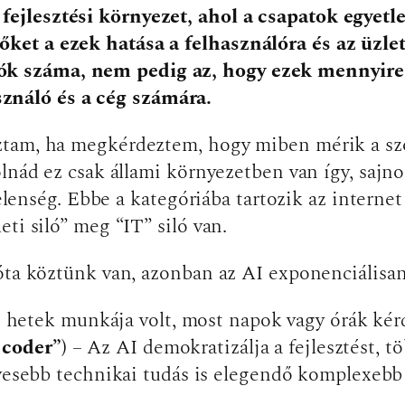
 fejlesztési környezet, ahol a csapatok egyet
 őket a ezek hatása a felhasználóra és az üzle
iók száma, nem pedig az, hogy ezek mennyir
sználó és a cég számára.
am, ha megkérdeztem, hogy miben mérik a szolgá
lnád ez csak állami környezetben van így, sajnos
jelenség. Ebbe a kategóriába tartozik az internet
ti siló” meg “IT” siló van.
óta köztünk van, azonban az AI exponenciálisan 
hetek munkája volt, most napok vagy órák kér
 coder”)
– Az AI demokratizálja a fejlesztést, t
esebb technikai tudás is elegendő komplexebb