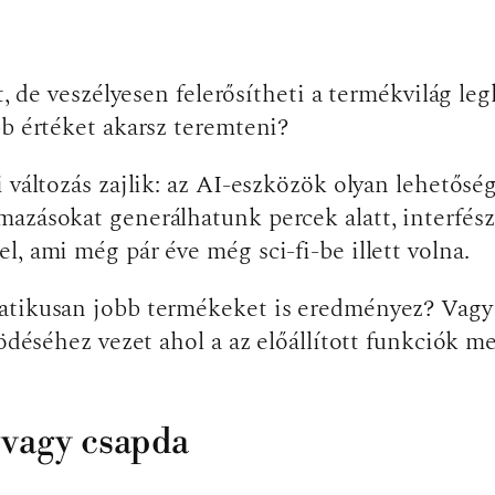
t, de veszélyesen felerősítheti a termékvilág le
bb értéket akarsz teremteni?
i változás zajlik: az AI-eszközök olyan lehetős
mazásokat generálhatunk percek alatt, interfés
, ami még pár éve még sci-fi-be illett volna.
atikusan jobb termékeket is eredményez? Vagy 
ödéséhez vezet ahol a az előállított funkciók me
 vagy csapda