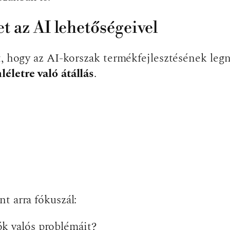
t az AI lehetőségeivel
t, hogy az AI-korszak termékfejlesztésének leg
életre való átállás
.
t arra fókuszál:
k valós problémáit?