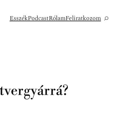
Esszék
Podcast
Rólam
Feliratkozom
Keresés
tvergyárrá?