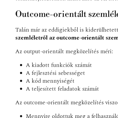
Outcome-orientált szemléle
Talán már az eddigiekből is kiderülhetet
szemléletről az outcome-orientált szeml
Az output-orientált megközelítés méri:
A kiadott funkciók számát
A fejlesztési sebességet
A kód mennyiségét
A teljesített feladatok számát
Az outcome-orientált megközelítés viszon
Mennyire oldottuk meg a felhasználó