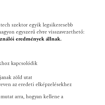
intech szektor egyik legsikeresebb
nagyon egyszerű elvre visszavezethető:
ználói eredmények állnak.
khoz kapcsolódik
k
janak zöld utat
even az eredeti elképzelésekhez
 mutat arra, hogyan kellene a