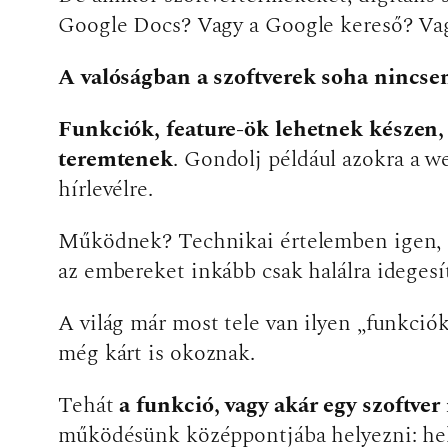
Google Docs? Vagy a Google kereső? Va
A valóságban a szoftverek soha nincse
Funkciók, feature-ök lehetnek készen,
teremtenek
. Gondolj például azokra a 
hírlevélre.
Működnek? Technikai értelemben igen, az
az embereket inkább csak halálra idegesíti
A világ már most tele van ilyen „funkciók
még kárt is okoznak.
Tehát
a funkció, vagy akár egy szoftve
működésünk középpontjába helyezni: hely