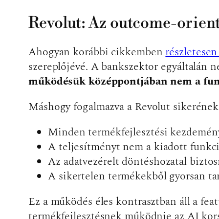
Revolut: Az outcome-orient
Ahogyan korábbi cikkemben
részletese
szereplőjévé. A bankszektor egyáltalán n
működésük középpontjában nem a funkc
Máshogy fogalmazva a Revolut sikerének
Minden termékfejlesztési kezdeménye
A teljesítményt nem a kiadott funkc
Az adatvezérelt döntéshozatal biztosí
A sikertelen termékekből gyorsan t
Ez a működés éles kontrasztban áll a feat
termékfejlesztésnek működnie az AI kors