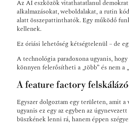
Az AI eszközök vitathatatlanul demokratiz
alkalmazásokat, weboldalakat, a rutin kód
alatt összepattinthatók. Egy működő funk
kellenek.
Ez óriási lehetőség kétségtelenül – de eg
A technológia paradoxona ugyanis, hogy
könnyen felerősítheti a „több” és nem a 
A feature factory felskáláz
Egyszer dolgoztam egy területen, amit a v
ugyanis ez egy az egyben az úgynevezett f
büszkének lenni rá, hanem éppen szégyen