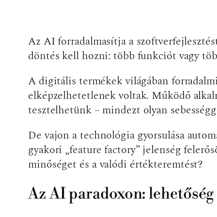
Az AI forradalmasítja a szoftverfejlesztés
döntés kell hozni: több funkciót vagy tö
A digitális termékek világában forradalm
elképzelhetetlenek voltak. Működő alkal
tesztelhetünk – mindezt olyan sebességgel
De vajon a technológia gyorsulása autom
gyakori „feature factory” jelenség felerős
minőséget és a valódi értékteremtést?
Az AI paradoxon: lehetőség