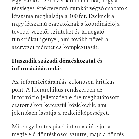
Egy 200 fős szervezetben nem ritka, hogy a
tényleges értékteremtő munkát végző csapatok
létszáma meghaladja a 100 főt. Ezeknek a
nagy létszámú csapatoknak a koordinációja
további vezetői szinteket és támogató
funkciókat igényel, ami tovább növeli a
szervezet méretét és komplexitását.
Huszadik századi döntéshozatal és
információáramlás
Az információáramlás különösen kritikus
pont. A hierarchikus rendszerben az
információ jellemzően előre meghatározott
csatornákon keresztül közlekedik, ami
jelentősen lassítja a reakcióképességet.
Mire egy fontos piaci információ eljut a
megfelelő döntéshozói szintre, majd a döntés