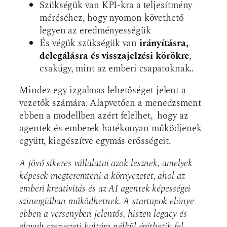
Szükségük van KPI-kra a teljesítmény
méréséhez, hogy nyomon követhető
legyen az eredményességük
És végük szükségük van
irányításra,
delegálásra és visszajelzési körökre
,
csakúgy, mint az emberi csapatoknak..
Mindez egy izgalmas lehetőséget jelent a
vezetők számára. Alapvetően a menedzsment
ebben a modellben azért felelhet, hogy az
agentek és emberek hatékonyan működjenek
együtt, kiegészítve egymás erősségeit.
A jövő sikeres vállalatai azok lesznek, amelyek
képesek megteremteni a környezetet, ahol az
emberi kreativitás és az AI agentek képességei
szinergiában működhetnek.
A startupok előnye
ebben a versenyben jelentős, hiszen legacy és
elavult szervezeti kultúra nélkül építhetik fel