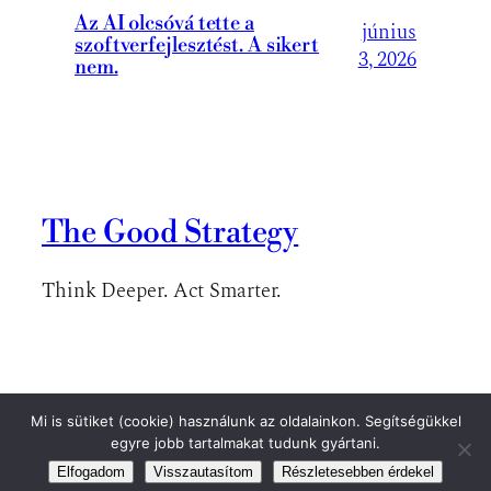
Az AI olcsóvá tette a
június
szoftverfejlesztést. A sikert
3, 2026
nem.
The Good Strategy
Think Deeper. Act Smarter.
Mi is sütiket (cookie) használunk az oldalainkon. Segítségükkel
A blog tartalmait csak a szerző engedélyével lehet átvenni.
egyre jobb tartalmakat tudunk gyártani.
Elfogadom
Visszautasítom
Részletesebben érdekel