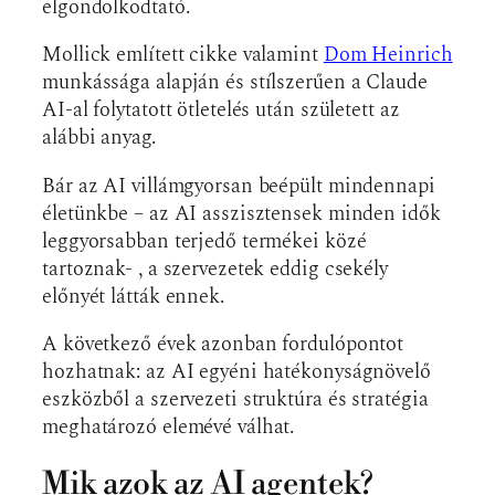
elgondolkodtató.
Mollick említett cikke valamint
Dom Heinrich
munkássága alapján és stílszerűen a Claude
AI-al folytatott ötletelés után született az
alábbi anyag.
Bár az AI villámgyorsan beépült mindennapi
életünkbe – az AI asszisztensek minden idők
leggyorsabban terjedő termékei közé
tartoznak- , a szervezetek eddig csekély
előnyét látták ennek.
A következő évek azonban fordulópontot
hozhatnak: az AI egyéni hatékonyságnövelő
eszközből a szervezeti struktúra és stratégia
meghatározó elemévé válhat.
Mik azok az AI agentek?