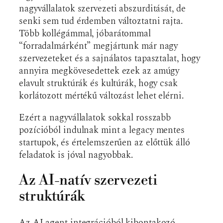
nagyvállalatok szervezeti abszurditását, de
senki sem tud érdemben változtatni rajta.
Több kollégámmal, jóbarátommal
“forradalmárként” megjártunk már nagy
szervezeteket és a sajnálatos tapasztalat, hogy
annyira megkövesedettek ezek az amúgy
elavult struktúrák és kultúrák, hogy csak
korlátozott mértékű változást lehet elérni.
Ezért a nagyvállalatok sokkal rosszabb
pozícióból indulnak mint a legacy mentes
startupok, és értelemszerűen az előttük álló
feladatok is jóval nagyobbak.
Az AI-natív szervezeti
struktúrák
Az AI agent integrációból kibontakozó