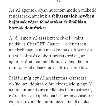
Az AI agentek olyan autonóm módon működő
rendszerek, amelyek
a felhasználók nevében
hajtanak végre feladatokat és önállóan
hoznak döntéseket.
A jól ismert AI asszisztensekkel – mint
például a ChatGPT, Claude – ellentétben,
amelyek nagyban támaszkodnak a közvetlen
utasításokra és emberi beavatkozásra, az
agentek önállóan működnek, valós időben
tanulva és alkalmazkodva környezetükhöz.
Például míg egy AI asszisztens kérésedre
elküldi az időjárás-előrejelzést, addig egy AI
agent automatikusan ellenőrzi a naptáradat,
előrejelzi az időjárás hatását az ingázásodra,
és proaktív módon átütemezi a találkozókat