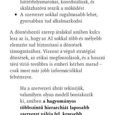
háttérfolyamatokat, koordinálnak, és
skálázhatóvá teszik a működést
A szervezet sokkal rugalmasabb lehet,
gyorsabban tud alkalmazkodni
A döntéshozói szerep átalakul amiben kulcs
lesz az is, hogy az AI sokkal több és mélyebb
elemzést tud biztosítani a döntések
támogatásához. Viszont a végső stratégiai
döntések, az etikai megfontolások, és a hosszú
távú vízió továbbra is emberi kézben marad –
csak most már jobb információkkal
felvértezve.
Ha a szervezeti ábrát tekintjük,
valamilyen olyan modell bontakozik
ki, amiben
a hagyományos
többszintű hierarchiát laposabb
szervezet váltja fel, kevesebb