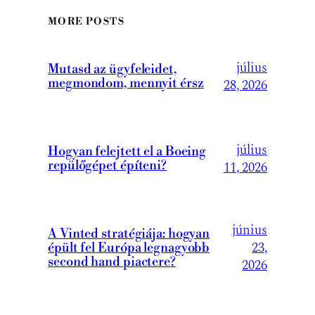
MORE POSTS
július
Mutasd az ügyfeleidet,
megmondom, mennyit érsz
28, 2026
július
Hogyan felejtett el a Boeing
repülőgépet építeni?
11, 2026
június
A Vinted stratégiája: hogyan
23,
épült fel Európa legnagyobb
second hand piactere?
2026