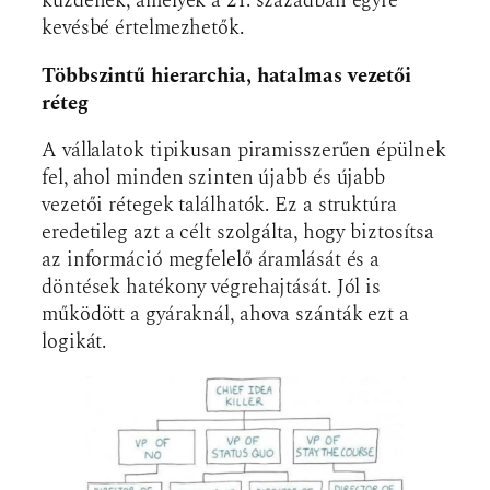
küzdenek, amelyek a 21. században egyre
kevésbé értelmezhetők.
Többszintű hierarchia, hatalmas vezetői
réteg
A vállalatok tipikusan piramisszerűen épülnek
fel, ahol minden szinten újabb és újabb
vezetői rétegek találhatók. Ez a struktúra
eredetileg azt a célt szolgálta, hogy biztosítsa
az információ megfelelő áramlását és a
döntések hatékony végrehajtását. Jól is
működött a gyáraknál, ahova szánták ezt a
logikát.