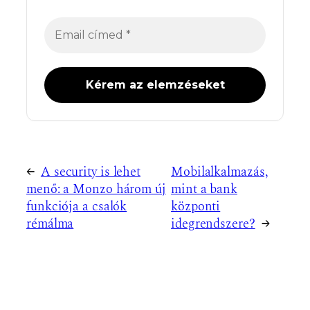
←
A security is lehet
Mobilalkalmazás,
menő: a Monzo három új
mint a bank
funkciója a csalók
központi
rémálma
idegrendszere?
→