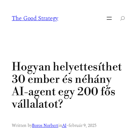
Ugrás
a
The Good Strategy
tartalomhoz
Keresés
Hogyan helyettesíthet
30 ember és néhány
AI-agent egy 200 fős
vállalatot?
Written by
Boros Norbert
in
AI
–
február 9, 2025