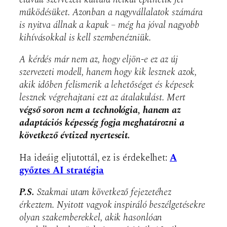
működésüket. Azonban a nagyvállalatok számára
is nyitva állnak a kapuk – még ha jóval nagyobb
kihívásokkal is kell szembenézniük.
A kérdés már nem az, hogy eljön-e ez az új
szervezeti modell, hanem hogy kik lesznek azok,
akik időben felismerik a lehetőséget és képesek
lesznek végrehajtani ezt az átalakulást. Mert
végső soron nem a technológia, hanem az
adaptációs képesség fogja meghatározni a
következő évtized nyerteseit.
Ha ideáig eljutottál, ez is érdekelhet:
A
győztes AI stratégia
P.S.
Szakmai utam következő fejezetéhez
érkeztem. Nyitott vagyok inspiráló beszélgetésekre
olyan szakemberekkel, akik hasonlóan