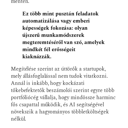
mentén.
Ez több mint pusztán feladatok
automatizálása vagy emberi
képességek fokozása: olyan
újszerű munkamódszerek
megteremtéséről van szó, amelyek
mindkét fél erősségeit
kiaknázzák.
Megítélése szerint az úttörők a startupok,
mely állásfoglalással nem tudok vitatkozni.
Annál is inkább, hogy kockázati
tőkebefektetők beszámolói szerint egyre több
portfóliócég vállalja, hogy mindössze harminc
fős csapattal működik, és AI segítségével
növekszik a hagyományos többletköltségek
nélkül.