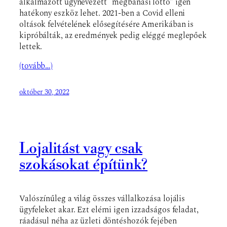
alkalmazott úgynevezett “megbánási lottó” igen
hatékony eszköz lehet. 2021-ben a Covid elleni
oltások felvételének elősegítésére Amerikában is
kipróbálták, az eredmények pedig eléggé meglepőek
lettek.
(tovább…)
október 30, 2022
Lojalitást vagy csak
szokásokat építünk?
Valószínűleg a világ összes vállalkozása lojális
ügyfeleket akar. Ezt elérni igen izzadságos feladat,
ráadásul néha az üzleti döntéshozók fejében