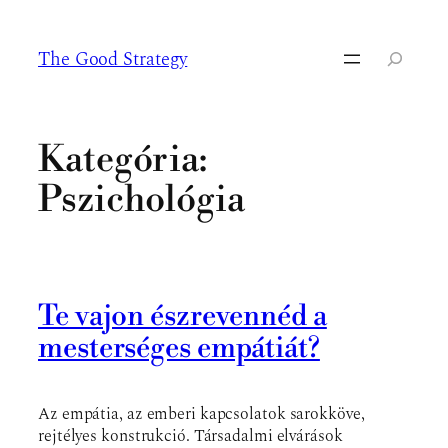
Ugrás
a
The Good Strategy
tartalomhoz
Keresés
Kategória:
Pszichológia
Te vajon észrevennéd a
mesterséges empátiát?
Az empátia, az emberi kapcsolatok sarokköve,
rejtélyes konstrukció. Társadalmi elvárások